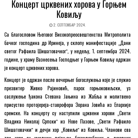
Концерт црквених хорова у Горњем
Ковиљу
2. СЕПТЕМБАР 2024.
Са благословом Његовог Високопреосвештенства Митрополита
бачког господина др Иринеја, у склопу манифестације „Дани
светог Рафаила Шишатовачкогˮ, у недељу, 1. септембра 2024.
године, у храму Вазнесења Господњег у Горњем Ковиљу одржан
је концерт црквених хорова.
Концерт је одржан после вечерњег богослужења које је служио
презвитер Живко Рајиновић, парох горњоковиљски, уз
саслужење ђакона Стевана Јањина из Жабља и молитвено
присуство протојереја-ставрофора Зорана Јовића из Епархије
сремске. На концерту су наступили црквени хорови „Свети
Владика Николај Српскиˮ из Нове Пазове, „Свети Рафаило
Шишатовачкиˮ и дечји хор „Ковиљеˮ из Ковиља. Чланови сва