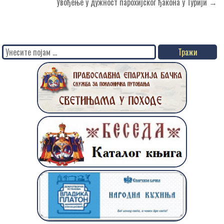
чланка
Увођење у дужност парохијског ђакона у Турији →
Search
for: