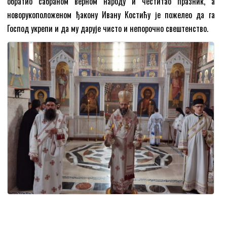
обратио сабраном верном народу и честитао празник, а
новорукоположеном ђакону Ивану Костићу је пожелео да га
Господ укрепи и да му дарује чисто и непорочно свештенство.