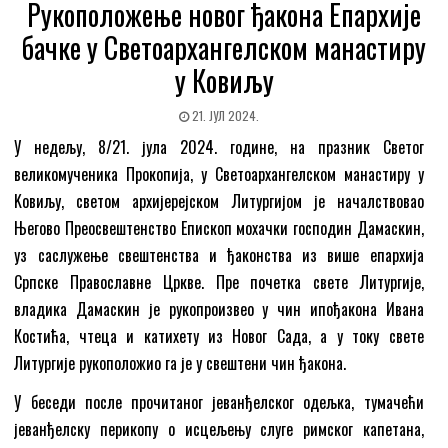
Рукоположење новог ђакона Епархије
бачке у Светоархангелском манастиру
у Ковиљу
21. ЈУЛ 2024.
У недељу, 8/21. јула 2024. године, на празник Светог
великомученика Прокопија, у Светоархангелском манастиру у
Kовиљу, светом архијерејском Литургијом је началствовао
Његово Преосвештенство Епископ мохачки господин Дамаскин,
уз саслужење свештенства и ђаконства из више епархија
Српске Православне Цркве. Пре почетка свете Литургије,
владика Дамаскин је рукопроизвео у чин ипођакона Ивана
Костића, чтеца и катихету из Новог Сада, а у току свете
Литургије рукоположио га је у свештени чин ђакона.
У беседи после прочитаног јеванђелског одељка, тумачећи
јеванђелску перикопу о исцељењу слуге римског капетана,