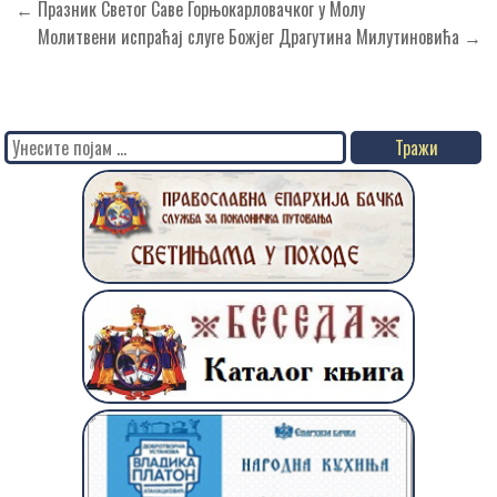
Кретање
← Празник Светог Саве Горњокарловачког у Молу
чланка
Молитвени испраћај слуге Божјег Драгутина Милутиновића →
Search
for: