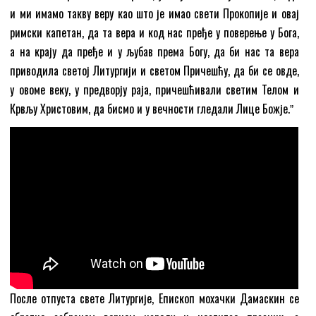
и ми имамо такву веру као што је имао свети Прокопије и овај
римски капетан, да та вера и код нас пређе у поверење у Бога,
а на крају да пређе и у љубав према Богу, да би нас та вера
приводила светој Литургији и светом Причешћу, да би се овде,
у овоме веку, у предворју раја, причешћивали светим Телом и
Крвљу Христовим, да бисмо и у вечности гледали Лице Божје.ˮ
После отпуста свете Литургије, Епископ мохачки Дамаскин се