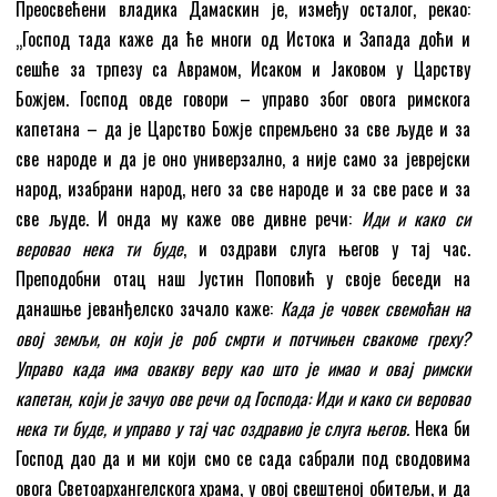
Преосвећени владика Дамаскин је, између осталог, рекао:
„Господ тада каже да ће многи од Истока и Запада доћи и
сешће за трпезу са Аврамом, Исаком и Јаковом у Царству
Божјем. Господ овде говори – управо због овога римскога
капетана – да је Царство Божје спремљено за све људе и за
све народе и да је оно универзално, а није само за јеврејски
народ, изабрани народ, него за све народе и за све расе и за
све људе. И онда му каже ове дивне речи:
Иди и како си
веровао нека ти буде
, и оздрави слуга његов у тај час.
Преподобни отац наш Јустин Поповић у своје беседи на
данашње јеванђелско зачало каже:
Када је човек свемоћан на
овој земљи, он који је роб смрти и потчињен свакоме греху?
Управо када има овакву веру као што је имао и овај римски
капетан, који је зачуо ове речи од Господа: Иди и како си веровао
нека ти буде, и управо у тај час оздравио је слуга његов.
Нека би
Господ дао да и ми који смо се сада сабрали под сводовима
овога Светоархангелскога храма, у овој свештеној обитељи, и да