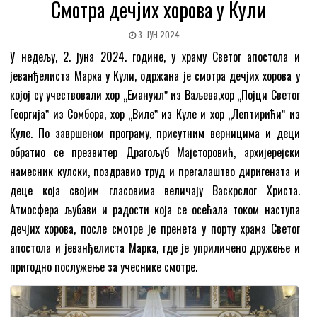
Смотра дечјих хорова у Кули
3. ЈУН 2024.
У недељу, 2. јуна 2024. године, у храму Светог апостола и
јеванђелиста Марка у Кули, одржана је смотра дечјих хорова у
којој су учествовали хор „Емануилˮ из Ваљева,хор „Појци Светог
Георгијаˮ из Сомбора, хор „Вилеˮ из Куле и хор „Лептирићиˮ из
Куле. По завршеном програму, присутним верницима и деци
обратио се презвитер Драгољуб Мајсторовић, архијерејски
намесник кулски, поздравио труд и прегалаштво диригената и
деце која својим гласовима величају Васкрслог Христа.
Атмосфера љубави и радости која се осећала током наступа
дечјих хорова, после смотре је пренета у порту храма Светог
апостола и јеванђелиста Марка, где је уприличено дружење и
пригодно послужење за учеснике смотре.