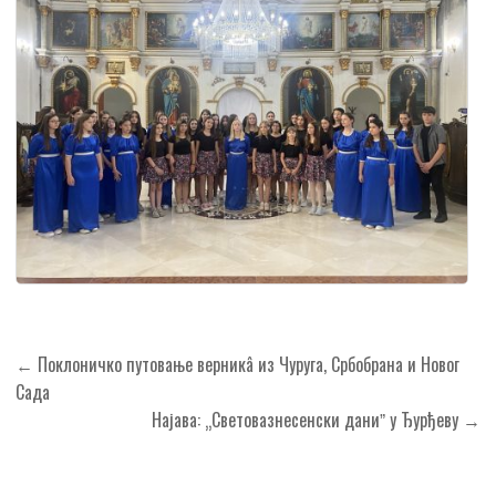
Кретање
← Поклоничко путовање верникâ из Чуруга, Србобрана и Новог
чланка
Сада
Најава: „Световазнесенски даниˮ у Ђурђеву →