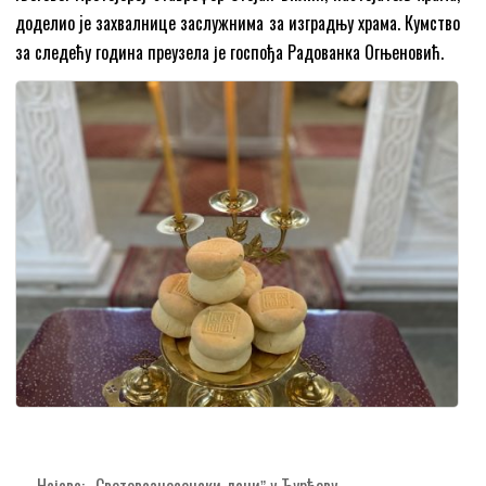
доделио je захвалнице заслужнима за изградњу храма. Кумство
за следећу година преузела је госпођа Радованка Огњеновић.