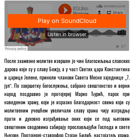
После заамвоне молитве извршен је чин благосиљања славских
дарова које су у славу Божју, а у част Светих цара Константина
и царице Јелене, принели чланови Савета Месне заједнице „7.
јулˮ. По завршетку богослужења, сабрано свештенство и верни
народ поздравио је протојереј Марко Ђурић, парох при
наведеном храму, који је изразио благодарност свима који су
молитвеним учешћем увеличали славу храма чију изградњу
прати и духовно изграђивање оних који се под његовим
свештеним сводовима сабирају прослављајући Господа и свете
Његове. Протојереј-ставрофор Стојан Билић, настојатељ храма,