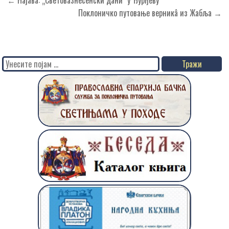
Кретање
← Најава: „Световазнесенски даниˮ у Ђурђеву
чланка
Поклоничко путовање верникâ из Жабља →
Search
for: