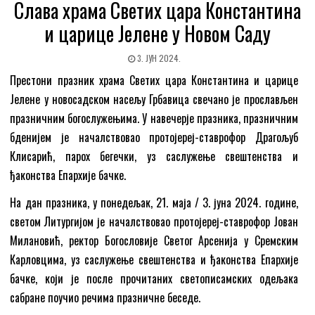
Слава храма Светих цара Константина
и царице Јелене у Новом Саду
3. ЈУН 2024.
Престони празник храма Светих цара Константина и царице
Јелене у новосадском насељу Грбавица свечано је прослављен
празничним богослужењима. У навечерје празника, празничним
бденијем је началствовао протојереј-ставрофор Драгољуб
Клисарић, парох бегечки, уз саслужење свештенства и
ђаконства Епархије бачке.
На дан празника, у понедељак, 21. маја / 3. јуна 2024. године,
светом Литургијом је началствовао протојереј-ставрофор Јован
Милановић, ректор Богословије Светог Арсенија у Сремским
Карловцима, уз саслужење свештенства и ђаконства Епархије
бачке, који је после прочитаних светописамских одељака
сабране поучио речима празничне беседе.