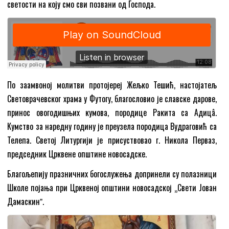
светости на коју смо сви позвани од Господа.
По заамвоној молитви протојереј Жељко Тешић, настојатељ
Световрачевског храма у Футогу, благословио је славске дарове,
принос овогодишњих кумова, породице Ракита са Адицâ.
Кумство за наредну годину је преузела породица Вудраговић са
Телепа. Светој Литургији је присуствовао г. Никола Перваз,
председник Црквене општине новосадске.
Благољепију празничних богослужења допринели су полазници
Школе појања при Црквеној општини новосадској „Свети Јован
Дамаскинˮ.