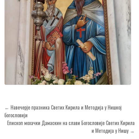
Кретање
← Навечерје празника Светих Кирила и Методија у Нишкој
чланка
богословији
Епископ мохачки Дамаскин на слави Богословије Светих Кирила
и Методија у Нишу →