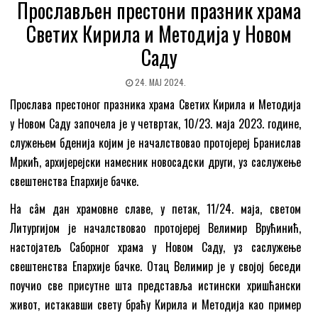
Прослављен престони празник храма
Светих Кирила и Методија у Новом
Саду
24. МАЈ 2024.
Прослава престоног празника храма Светих Кирила и Методија
у Новом Саду започела је у четвртак, 10/23. маја 2023. године,
служењем бденија којим је началствовао протојереј Бранислав
Мркић, архијерејски намесник новосадски други, уз саслужење
свештенства Епархије бачке.
На сâм дан храмовне славе, у петак, 11/24. маја, светом
Литургијом је началствовао протојереј Велимир Врућинић,
настојатељ Саборног храма у Новом Саду, уз саслужење
свештенства Епархије бачке. Отац Велимир је у својој беседи
поучио све присутне шта представља истински хришћански
живот, истакавши свету браћу Кирила и Методија као пример