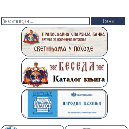
Search
for: