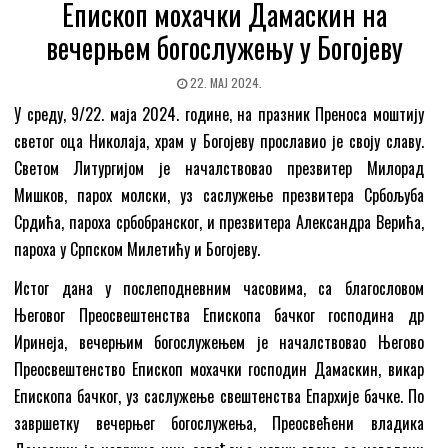
Епископ мохачки Дамаскин на
вечерњем богослужењу у Богојеву
22. МАЈ 2024.
У среду, 9/22. маја 2024. године, на празник Преноса моштију
светог оца Николаја, храм у Богојеву прославио је своју славу.
Светом Литургијом је началствовао презвитер Милорад
Мишков, парох молски, уз саслужење презвитера Србољуба
Срдића, пароха србобранског, и презвитера Александра Верића,
пароха у Српском Милетићу и Богојеву.
Истог дана у послеподневним часовима, са благословом
Његовог Преосвештенства Епископа бачког господина др
Иринеја, вечерњим богослужењем је началствовао Његово
Преосвештенство Епископ мохачки господин Дамаскин, викар
Епископа бачког, уз саслужење свештенства Епархије бачке. По
завршетку вечерњег богослужења, Преосвећени владика