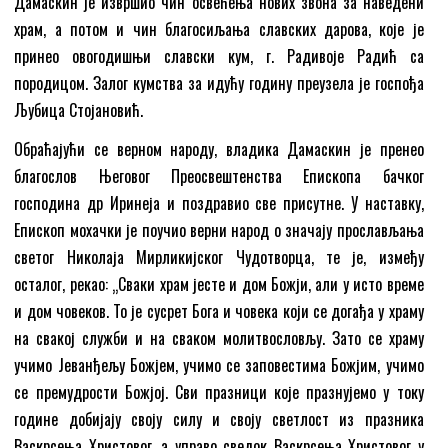
Дамаскин је извршио чин освећења нових звона за наведени
храм, а потом и чин благосиљања славских дарова, које је
принео овогодишњи славски кум, г. Радивоје Радић са
породицом. Залог кумства за идућу годину преузела је госпођа
Љубица Стојановић.
Обраћајући се верном народу, владика Дамаскин је пренео
благослов Његовог Преосвештенства Епископа бачког
господина др Иринеја и поздравио све присутне. У наставку,
Епископ мохачки је поучио верни народ о значају прослављања
светог Николаја Мирликијског Чудотворца, те је, између
осталог, рекао: „Сваки храм јесте и дом Божји, али у исто време
и дом човеков. То је сусрет Бога и човека који се догађа у храму
на свакој служби и на сваком молитвословљу. Зато се храму
учимо Јеванђељу Божјем, учимо се заповестима Божјим, учимо
се премудрости Божјој. Сви празници које празнујемо у току
године добијају своју силу и своју светлост из празника
Васкрсења Христовог, а управо сведок Васкрсења Христовог у