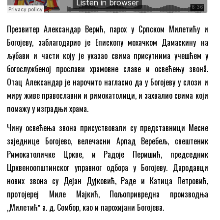
Презвитер Александар Верић, парох у Српском Милетићу и
Богојеву, заблагодарио је Епископу мохачком Дамаскину на
љубави и части коју је указао свима присутнима учешћем у
богослужбеној прослави храмовне славе и освећењу звонâ.
Отац Александар је нарочито нагласио да у Богојеву у слози и
миру живе православни и римокатолици, и захвалио свима који
помажу у изградњи храма.
Чину освећења звона присуствовали су представници Месне
заједнице Богојево, велечасни Арпад Веребељ, свештеник
Римокатоличке Цркве, и Радоје Перишић, председник
Црквеноопштинског управног одбора у Богојеву. Дародавци
нових звона су Дејан Дујковић, Раде и Катица Петровић,
протојереј Миле Мајкић, Пољопривредна производња
„Милетићˮ а. д. Сомбор, као и парохијани Богојева.