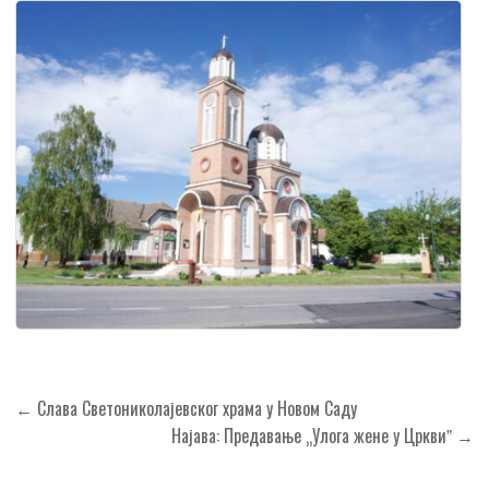
Кретање
← Слава Светониколајевског храма у Новом Саду
чланка
Најава: Предавање „Улога жене у Црквиˮ →