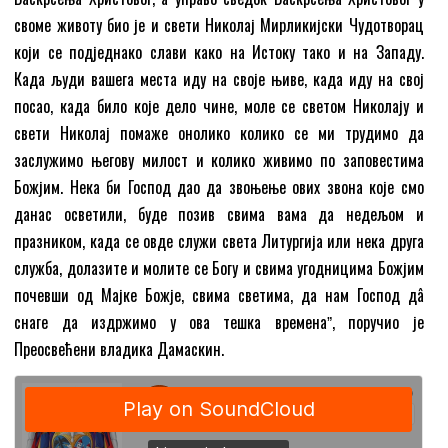
своме животу био је и свети Николај Мирликијски Чудотворац
који се подједнако слави како на Истоку тако и на Западу.
Када људи вашега места иду на своје њиве, када иду на свој
посао, када било које дело чине, моле се светом Николају и
свети Николај помаже онолико колико се ми трудимо да
заслужимо његову милост и колико живимо по заповестима
Божјим. Нека би Господ дао да звоњење ових звона које смо
данас осветили, буде позив свима вама да недељом и
празником, када се овде служи света Литургија или нека друга
служба, долазите и молите се Богу и свима угодницима Божјим
почевши од Мајке Божје, свима светима, да нам Господ дâ
снаге да издржимо у ова тешка временаˮ, поручио је
Преосвећени владика Дамаскин.