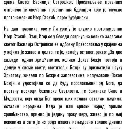
храма Светог Василија Острошког. Прослављање празника
отпочело је свечаним празничним бденијем које је служио
протонамесник Игор Стакић, парох ђурђински.
На дан празника, свету Литургију је служио протонамесник
Игор Стакић. Отац Игор се у беседи осврнуо на велико залагање
светог Василија Острошког за одбрану Православља у крајевима
у којима је живео и делао, те је, између осталог, рекао: „За две
хиљаде година хришћанства, колико Црква Божја постоји и
делује у овоме свету, светитељи Божји су прихватили науку
Христову, живели по Божјим заповестима, испуњавали Закон
Божји и удостојили се да буду прослављени од Бога, да
постану носиоци божанске Светлости, те божанске Силе и
Мудрости, коју онда Бог преко њих излива осталим људима,
осталим народима. Када је наш српски народ примио
хришћанство, примио је једину праву веру, живео је по њој
вековима и зато је из рода нашега изњедрено толико дивних