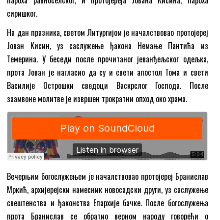
пароха равноселског, и протојереја Јована Кисина, пароха
сиришког.
На дан празника, светом Литургијом је началствовао протојереј
Јован Кисин, уз саслужење ђакона Немање Пантића из
Темерина. У беседи после прочитаног јеванђељског одељка,
прота Јован је нагласио да су и свети апостол Тома и свети
Василије Острошки сведоци Васкрслог Господа. После
заамвоне молитве је извршен трократни опход око храма.
Вечерњим богослужењем je началствовао протојереј Бранислав
Мркић, архијерејски намесник новосадски други, уз саслужење
свештенства и ђаконства Епархије бачке. После богослужења
прота Бранислав се обратио верном народу говорећи о