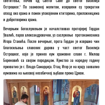
светитеља, почев од Светог Саве до светог Василија
Острошког.ˮ По заамвоној молитви, извршени су трократни
опход око храма и помен упокојеним ктиторима, приложницима
и добротворима храма.
Вечерњим богослужењем је началствовао протојереј Гордан
Увалић, парох александровачки, уз саслужење протонамесника
Игора Стакића. После вечерњег, прота Гордан је извршио чин
благосиљања славских дарова у част светог Василија
Острошког, које је принео кум храмовне славе г. Милош
Бореновић са својом породицом. Кумство за наредну годину
прихватио је г. Владо Самарџија. Отац Игор je на крају захвалио
кумовима на њиховој несебичној љубави према Цркви.