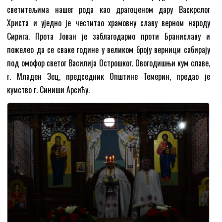
светитељима нашег рода као драгоценом дару Васкрслог
Христа и уједно је честитао храмовну славу верном народу
Сирига. Прота Јован је заблагодарио проти Браниславу и
пожелео да се сваке године у великом броју верници сабирају
под омофор светог Василија Острошког. Овогодишњи кум славе,
г. Младен Зец, председник Општине Темерин, предао је
кумство г. Синиши Арсићу.