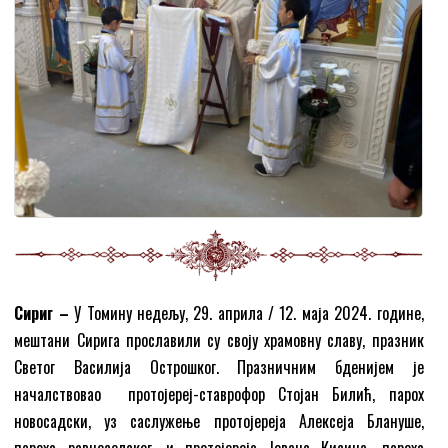
Сириг –
У Томину недељу, 29. априла / 12. маја 2024. године,
мештани Сирига прославили су своју храмовну славу, празник
Светог Василија Острошког. Празничним бденијем је
началствовао протојереј-ставрофор Стојан Билић, парох
новосадски, уз саслужење протојереја Алексеја Блануше,