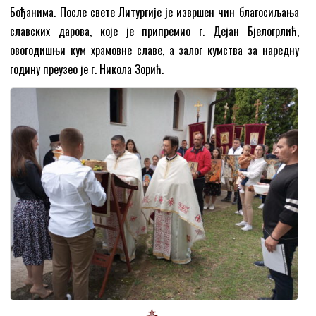
Бођанима. После свете Литургије је извршен чин благосиљања
славских дарова, које је припремио г. Дејан Бјелогрлић,
овогодишњи кум храмовне славе, а залог кумства за наредну
годину преузео је г. Никола Зорић.