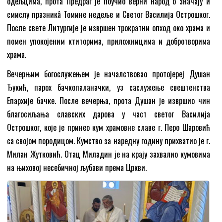
одељцима, прота Предраг је поучио верни народ о значају и
смислу празникâ Томине недеље и Светог Василија Острошког.
После свете Литургије је извршен трократни опход око храма и
помен упокојеним ктиторима, приложницима и добротворима
храма.
Вечерњим богослужењем је началствовао протојереј Душан
Ђукић, парох бачкопаланачки, уз саслужење свештенства
Епархије бачке. После вечерња, прота Душан је извршио чин
благосиљања славских дарова у част светог Василија
Острошког, које је принео кум храмовне славе г. Перо Шаровић
са својом породицом. Кумство за наредну годину прихватио је г.
Милан Жутковић. Отац Миладин je на крају захвалио кумовима
на њиховој несебичној љубави према Цркви.