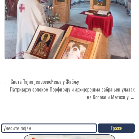
Кретање
← Света Тајна јелеосвећења у Жабљу
чланка
Патријарху српском Порфирију и архијерејима забрањен улазак
на Косово и Метохију →
Search
for: