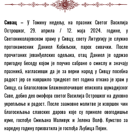
Сивац –
У Томину недељу, на празник Светог Василија
Острошког, 29. априла / 12. маја 2024. године, у
Светониколајевском храму у Сивцу, свету Литургију је служио
протонамесник Даниел Кобиљски, парох сивачки. После
прочитаних јеванђелских одељака, отац Даниел је одржао
пригодну беседу којом је поучио сабране о смислу и значају
празникâ, нагласивши да је за верни народ у Сивцу посебна
радост јер се навршило тридесет пет година откако је храм у
Сивцу, са благословом блаженопочившег епископа шумадијског
Саве, добио део омофора светог Василија Острошког на духовно
укрепљење и радост. После заамовне молитве је извршен чин
благосиљања славских дарова које су принеле овогодишње
куме, госпође Смиљана Маливук и Јелена Волф. Кумство за
наредну годину прихватила је госпођа Љубица Пејин.