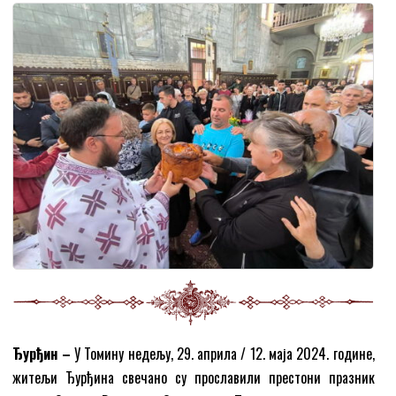
Ђурђин –
У Томину недељу, 29. априла / 12. маја 2024. године,
житељи Ђурђина свечано су прославили престони празник