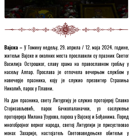
Вајска –
У Томину недељу, 29. априла / 12. маја 2024. године,
житељи Вајске и околних места прославили су празник Светог
Василија Острошког, славу храма на православном гробљу у
насељу Алпар. Прослава је отпочела вечерњом службом у
навечерје празника, коју је служио презвитер Страхиња
Николић, парох у Плавни.
На дан празника, свету Литургију је служио протојереј Славко
Стојисављевић, парох бачкопаланачки, уз саслужење
протојереја Милана Узурова, парохa у Вајској и Бођанима. Поред
многобројног верног народа, светој Литургији је присуствовао
монах Захарије, настојатељ Световаведењске обитељи у