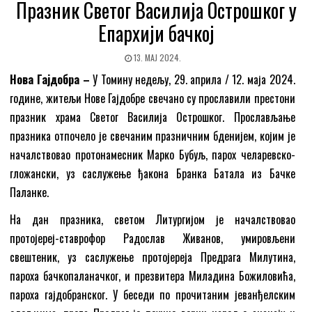
Празник Светог Василија Острошког у
Епархији бачкој
13. МАЈ 2024.
Нова Гајдобра –
У Томину недељу, 29. априла / 12. маја 2024.
године, житељи Нове Гајдобре свечано су прославили престони
празник храма Светог Василија Острошког. Прослављање
празника отпочело је свечаним празничним бденијем, којим је
началствовао протонамесник Марко Бубуљ, парох челаревско-
гложански, уз саслужење ђакона Бранка Батала из Бачке
Паланке.
На дан празника, светом Литургијом је началствовао
протојереј-ставрофор Радослав Живанов, умировљени
свештеник, уз саслужење протојереја Предрага Милутина,
пароха бачкопаланачког, и презвитера Миладина Божиловића,
пароха гајдобранског. У беседи по прочитаним јеванђелским