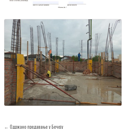
Кретање
← Одржано предавање у Бечеју