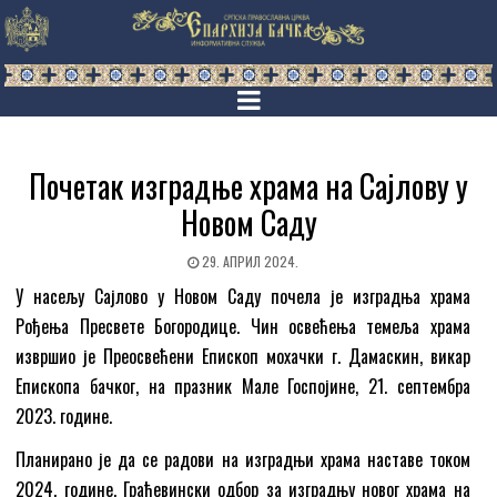
Почетак изградње храма на Сајлову у
Новом Саду
29. АПРИЛ 2024.
У насељу Сајлово у Новом Саду почела је изградња храма
Рођења Пресвете Богородице. Чин освећења темеља храма
извршио је Преосвећени Епископ мохачки г. Дамаскин, викар
Епископа бачког, на празник Мале Госпојине, 21. септембра
2023. године.
Планирано је да се радови на изградњи храма наставе током
2024. године. Грађевински одбор за изградњу новог храма на