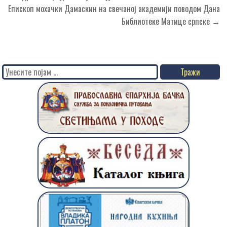
чланка
Епископ мохачки Дамаскин на свечаној академији поводом Дана
Библиотеке Матице српске →
Search
for: