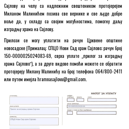
Сајлову на челу са надлежним свештеником протојерејем
Миланом Малинићем позива све вернике и све људе добре
воље да, у складу са својим могућностима, помогну даљу
изградњу храма на Сајлову.
Прилози се могу уплатити на рачун Црквене општине
новосадске (Прималац: СПЦО Нови Сад храм Сајлово; рачун број
150-0000025024083-69, сврха уплате „прилог за изградњу
храма Сајловоˮ), а за друге видове помоћи можете се обратити
протојереју Милану Малинићу на број телефона 064/800-2411
или путем имејла hramnasajlovu@gmail.com.