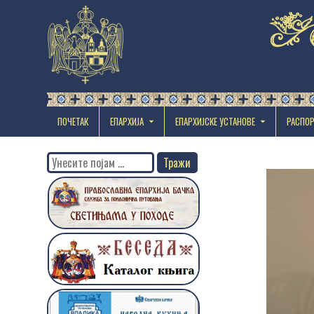
ПОЧЕТАК
ЕПАРХИЈА
EПАРХИЈСКЕ УСТАНОВЕ
РАСПО
Search
for: