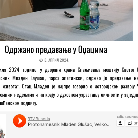
Одржано предавање у Оџацима
19. АПРИЛ 2024.
рила 2024. године, у дворани храма Спаљивања моштију Светог 
есник Младен Глушац, парох апатински, одржао је предавање н
 животаˮ. Отац Младен је најпре говорио о историјском развоју 
ремним недељама и на крају о духовном узрастању личности у заједн
ишћанском подвигу.