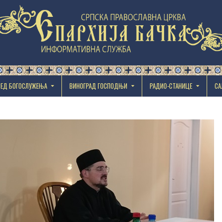
РЕД БОГОСЛУЖЕЊА
ВИНОГРАД ГОСПОДЊИ
РАДИО-СТАНИЦЕ
СА