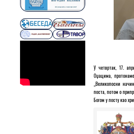
У четвртак, 17. ап
Оџацима, протонам
„Великопосни начин
поста, потом о прип
Богом у посту као хр