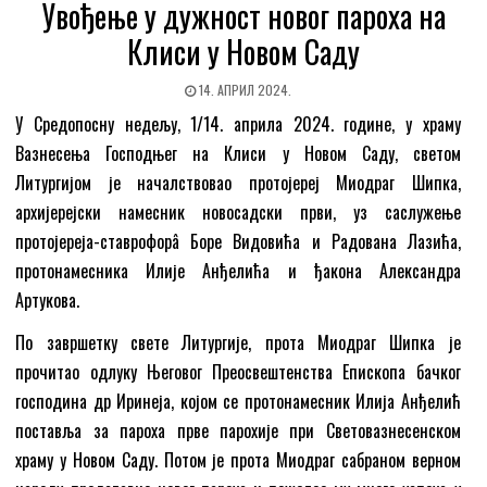
Увођење у дужност новог пароха на
Клиси у Новом Саду
14. АПРИЛ 2024.
У Средопосну недељу, 1/14. априла 2024. године, у храму
Вазнесења Господњег на Клиси у Новом Саду, светом
Литургијом је началствовао протојереј Миодраг Шипка,
архијерејски намесник новосадски први, уз саслужење
протојереја-ставрофорâ Боре Видовића и Радована Лазића,
протонамесника Илије Анђелића и ђакона Александра
Артукова.
По завршетку свете Литургије, прота Миодраг Шипка је
прочитао одлуку Његовог Преосвештенства Епископа бачког
господина др Иринеја, којом се протонамесник Илија Анђелић
поставља за пароха прве парохије при Световазнесенском
храму у Новом Саду. Потом је прота Миодраг сабраном верном