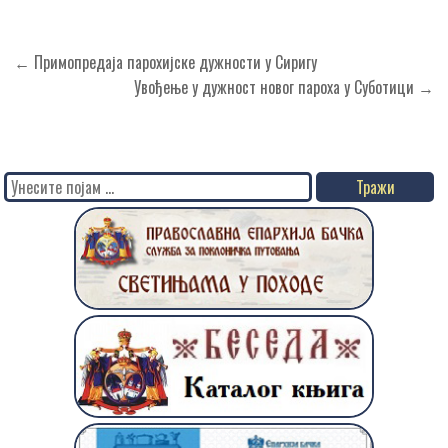
Кретање
← Примопредаја парохијске дужности у Сиригу
чланка
Увођење у дужност новог пароха у Суботици →
Search
for: