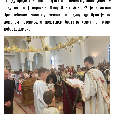
народу представио новог пароха и пожелео му много успеха у
раду на новој парохији. Отац Илија Анђелић је захвалио
Преосвећеном Епископу бачком господину др Иринеју на
указаном поверењу, а свештеном братству храма на топлој
добродошлици.