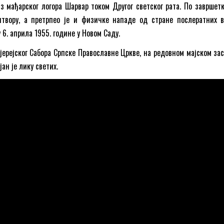
 мађарског логора Шарвар током Другог светског рата. По завршетк
итвору, а претрпео је и физичке нападе од стране послератних в
у 6. априла 1955. године у Новом Саду.
јерејског Сабора Српске Православне Цркве, на редовном мајском за
јан је лику светих.