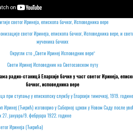
итије светог Иринеја, епископа бачког, Исповедника вере
онизације светог Иринеја, епископа бачког, Исповедника вере, и свет
мученика бачких
Округли сто „Свети Иринеј Исповедник вереˮ
Свети Иринеј Исповедник на Светосавском путу
ама радио-станицâ Епархије бачке у част светог Иринеја, еписк
бачког, исповедника
вере
ца при ступању у епископску службу у Епархији тимочкој, 1919. годин
оп Иринеј (Ћирић) изговорио у Саборној цркви у Новом Саду после ув
 27. јануара/9. фебруара 1922. године
етог Иринеја (Ћирића)