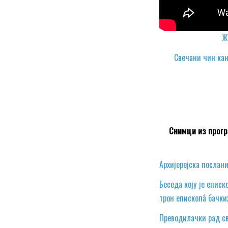
Ж
Свечани чин кан
Снимци из прогр
Архијерејска послани
Беседа коју је еписк
трон епископâ бачких
Преводилачки рад св