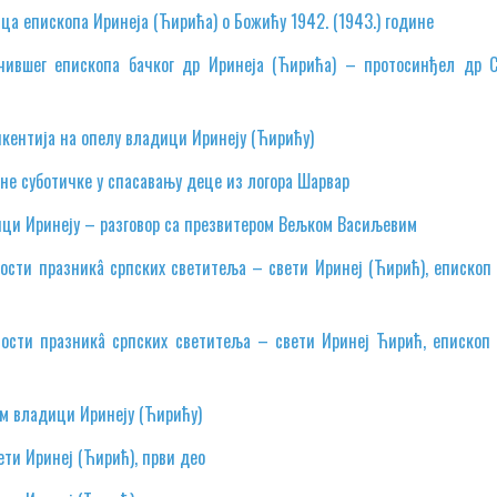
ца епископа Иринеја (Ћирића) о Божићу 1942. (1943.) године
чившег епископа бачког др Иринеја (Ћирића) – протосинђел др 
икентија на опелу владици Иринеју (Ћирићу)
не суботичке у спасавању деце из логора Шарвар
ци Иринеју – разговор са презвитером Вељком Васиљевим
ости празникâ српских светитеља – свети Иринеј (Ћирић), епископ 
ности празникâ српских светитеља – свети Иринеј Ћирић, епископ 
м владици Иринеју (Ћирићу)
ети Иринеј (Ћирић), први део