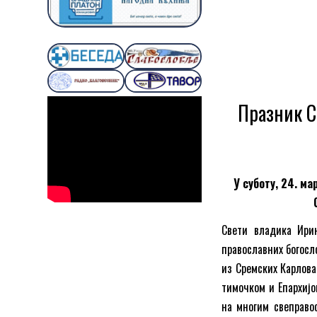
Празник С
У суботу, 24. ма
Свети владика Ирин
православних богосл
из Сремских Карлова
тимочком и Епархијо
на многим свеправо