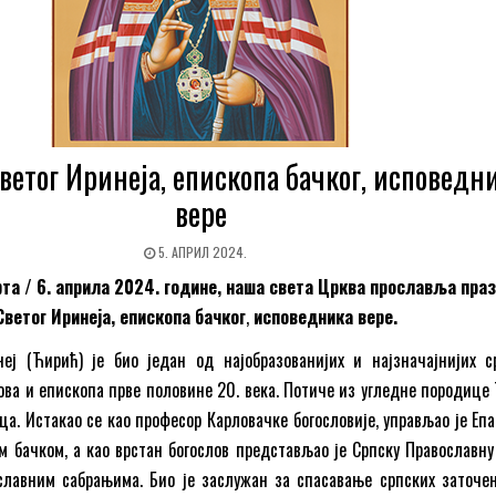
ветог Иринеја, епископа бачког, исповедн
вере
5. АПРИЛ 2024.
рта / 6. априла 2024. године, наша света Црква прославља пра
Светог Иринеја, епископа бачког
,
исповедника вере.
еј (Ћирић) је био један од најобразованијих и најзначајнијих с
ова и епископа прве половине 20. века. Потиче из угледне породице
ца. Истакао се као професор Карловачке богословије, управљао је Епа
м бачком, а као врстан богослов представљао је Српску Православну
славним сабрањима. Био је заслужан за спасавање српских заточен