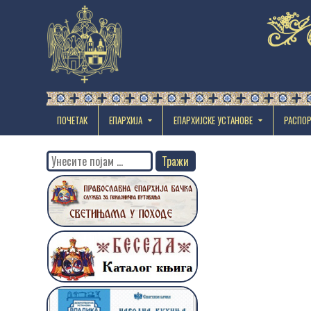
ПОЧЕТАК
ЕПАРХИЈА
EПАРХИЈСКЕ УСТАНОВЕ
РАСПО
Search
for: