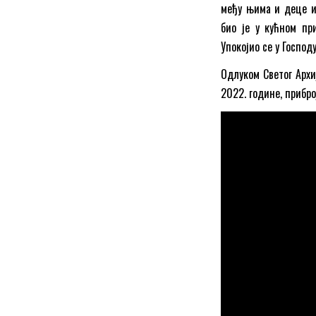
међу њима и деце из
био је у кућном пр
Упокојио се у Господ
Oдлуком Светог Архи
2022. године, прибро