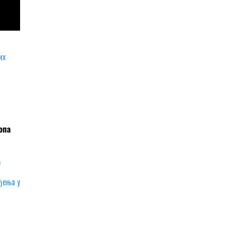
их
опа
е
ођења у