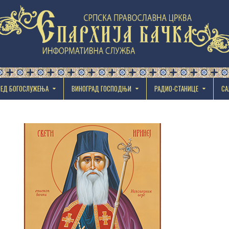
РЕД БОГОСЛУЖЕЊА
ВИНОГРАД ГОСПОДЊИ
РАДИО-СТАНИЦЕ
СА