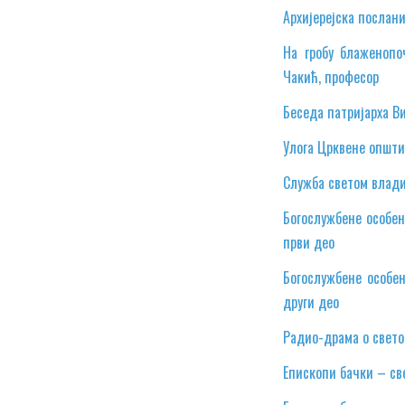
Архијерејска послани
На гробу блаженопо
Чакић, професор
Беседа патријарха В
Улога Црквене општи
Служба светом влади
Богослужбене особен
први део
Богослужбене особе
други део
Радио-драма о свето
Епископи бачки – св