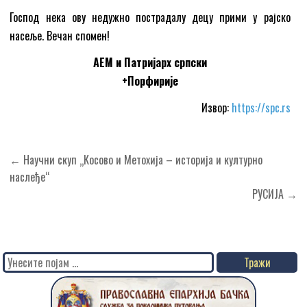
Господ нека ову недужно пострадалу децу прими у рајско
насеље. Вечан спомен!
АЕМ и Патријарх српски
+Порфирије
Извор:
https://spc.rs
Кретање
← Научни скуп „Косово и Mетохија – историја и културно
чланка
наслеђe“
РУСИЈА →
Search
for: