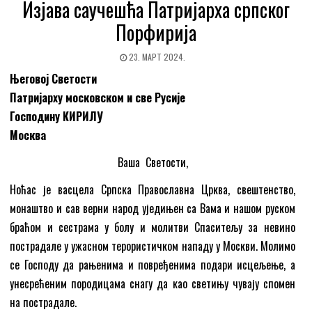
Изјава саучешћа Патријарха српског
Порфирија
23. МАРТ 2024.
Његовој Светости
Патријарху московском и све Русије
Господину КИРИЛУ
Москва
Ваша Светости,
Ноћас је васцела Српска Православна Црква, свештенство,
монаштво и сав верни народ уједињен са Вама и нашом руском
браћом и сестрама у болу и молитви Спаситељу за невино
пострадале у ужасном терористичком нападу у Москви. Молимо
се Господу да рањенима и повређенима подари исцељење, а
унесрећеним породицама снагу да као светињу чувају спомен
на пострадале.