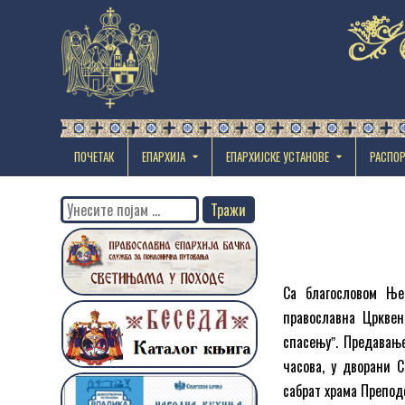
ПОЧЕТАК
ЕПАРХИЈА
EПАРХИЈСКЕ УСТАНОВЕ
РАСПО
Search
for:
Са благословом Ње
православна Црквен
спасењуˮ. Предавање
часова, у дворани 
сабрат храма Препод