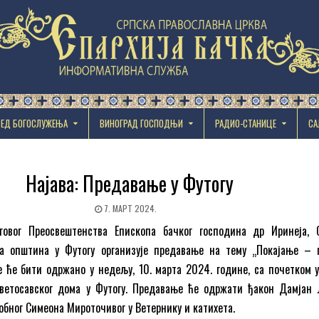
РЕД БОГОСЛУЖЕЊА
ВИНОГРАД ГОСПОДЊИ
РАДИО-СТАНИЦЕ
СА
Најава: Предавање у Футогу
7. МАРТ 2024.
говог Преосвештенства Епископа бачког господина др Иринеја, 
а општина у Футогу организује предавање на тему „Покајање – 
 ће бити одржано у недељу, 10. марта 2024. године, са почетком у
Светосавског дома у Футогу. Предавање ће одржати ђакон Дамјан 
обног Симеона Мироточивог у Ветернику и катихета.