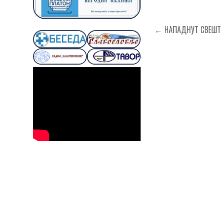
Кретање
← НАПАДНУТ СВЕШТ
чланка