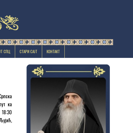
ЈТ СПЦ
СТАРИ САЈТ
КОНТАКТ
Српска
пут ка
 18:30
Љујић,