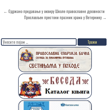
Кретање
← Одржано предавањe у оквиру Школе православне духовности
чланка
Прослављен престони празник храма у Ветернику →
Search
for: