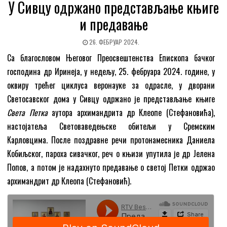
У Сивцу одржано представљање књиге
и предавање
26. ФЕБРУАР 2024.
Са благословом Његовог Преосвештенства Епископа бачког
господина др Иринеја, у недељу, 25. фебруара 2024. године, у
оквиру трећег циклуса веронауке за одрасле, у дворани
Светосавског дома у Сивцу одржано је представљање књиге
Света Петка
аутора архимандрита др Клеопе (Стефановића),
настојатеља Световаведењске обитељи у Сремским
Карловцима. После поздравне речи протонамесника Даниела
Кобиљског, пароха сивачког, реч о књизи упутила је др Јелена
Попов, а потом је надахнуто предавање о светој Петки одржао
архимандрит др Клеопа (Стефановић).