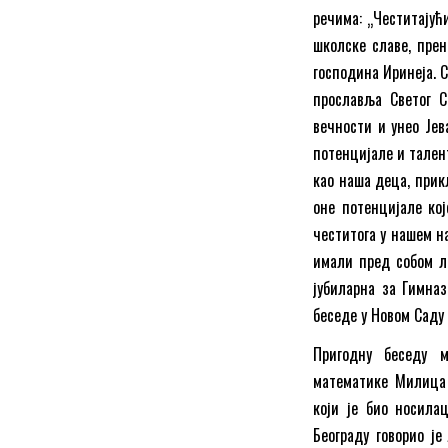
речима: „Честитајућ
школске славе, пре
господина Иринеја. 
прославља Светог С
вечности и унео Јев
потенцијале и талент
као наша деца, прик
оне потенцијале кој
честитога у нашем н
имали пред собом ли
јубиларна за Гимназ
беседе у Новом Саду 
Пригодну беседу м
математике Милица 
који је био носила
Београду говорио ј