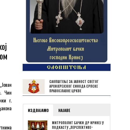
кој
вом
САОПШТЕЊЕ ЗА ЈАВНОСТ СВЕТОГ
„Јован
АРХИЈЕРЕЈСКОГ СИНОДА СРПСКЕ
ПРАВОСЛАВНЕ ЦРКВЕ
е. Чин
чки г.
ђакона
ИЗДВАЈАМО
НАЈАВЕ
МИТРОПОЛИТ БАЧКИ ДР ИРИНЕЈ У
утнима
ПОДКАСТУ „ПЕРСПЕКТИВЕˮ