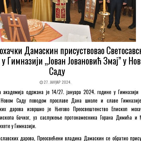
охачки Дамаскин присуствовао Светосавс
 у Гимназији „Јован Јовановић Змај” у Но
Саду
27. ЈАНУАР 2024.
а академија одржана је 14/27. јануара 2024. године у Гимназији 
 Новом Саду поводом прославе Дана школе и славе Гимназиј
ких дарова извршио је Његово Преосвештенство Епископ моха
пископа бачког, уз саслужење протонамесника Горана Димића и 
хете у Гимназији.
славских дарова, Преосвећени владика Дамаскин се обратио прис