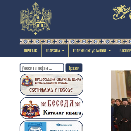
ПОЧЕТАК
ЕПАРХИЈА
EПАРХИЈСКЕ УСТАНОВЕ
РАСПО
Search
for: