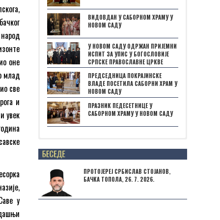
скога,
ВИДОВДАН У САБОРНОМ ХРАМУ У
бачког
НОВОМ САДУ
 народ
У НОВОМ САДУ ОДРЖАН ПРИЈЕМНИ
изонте
ИСПИТ ЗА УПИС У БОГОСЛОВИЈЕ
ио оне
СРПСКЕ ПРАВОСЛАВНЕ ЦРКВЕ
ио млад
ПРЕДСЕДНИЦА ПОКРАЈИНСКЕ
ВЛАДЕ ПОСЕТИЛА САБОРНИ ХРАМ У
ио све
НОВОМ САДУ
рога и
ПРАЗНИК ПЕДЕСЕТНИЦЕ У
и увек
САБОРНОМ ХРАМУ У НОВОМ САДУ
година
савске
Posts not found
ПРОТОЈЕРЕЈ СРБИСЛАВ СТОЈАНОВ,
есорка
БАЧКА ТОПОЛА, 26. 7. 2026.
азије,
Саве у
адашњи