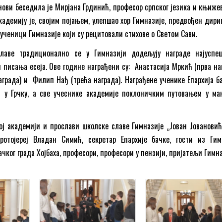
анови беседила је Мирјана Грдинић, професор српског језика и књиже
академију је, својим појањем, улепшао хор Гимназије, предвођен дири
 ученици Гимназије који су рецитовали стихове о Светом Сави.
лаве традиционално се у Гимназији додељују награде најуспе
 писања есеја. Ове године награђени су: Анастасија Мркић (прва наг
аграда) и Филип Нађ (трећа награда). Награђене ученике Епархија ба
 у Грчку, а све учеснике академије поклоничким путовањем у ма
ој академији и прослави школске славе Гимназије „Јован Јовановић
ротојереј Владан Симић, секретар Епархије бачке, гости из Гим
чког града Хојбаха, професори, професори у пензији, пријатељи Гимн