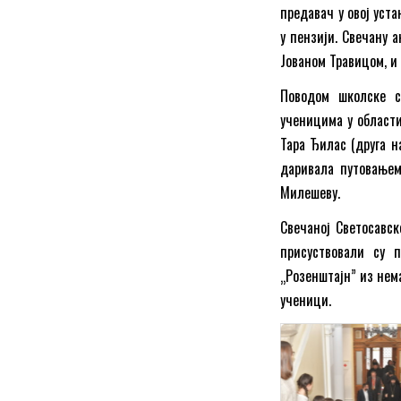
предавач у овој уст
у пензији. Свечану 
Јованом Травицом, и
Поводом школске с
ученицима у области
Тара Ђилас (друга н
даривала путовањем
Милешеву.
Свечаној Светосавск
присуствовали су п
„Розенштајн” из нема
ученици.