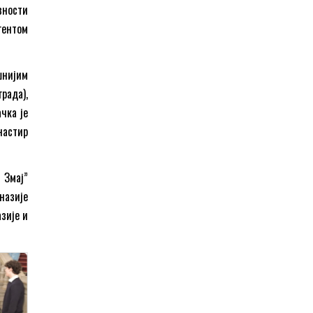
вности
гентом
шнијим
рада),
чка је
настир
 Змај”
назије
азије и