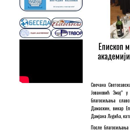
Епископ м
академији
Свечана Светосавск
Јовановић Змај” у
благосиљања славс
Дамаскин, викар Е
Дамјана Љујића, кати
После благосиљања 