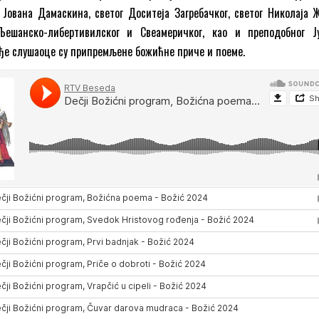
 Јована Дамаскина, светог Доситеја Загребачког, светог Николаја Ж
Љешанско-либертивилског и Свеамеричког, као и преподобног Ј
ађе слушаоце су припремљене божићне приче и поеме.