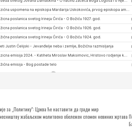
је за „Политику”: Црква ће наставити да гради мир
амесништву жабаљском молитвено обележен спомен невиних жртава П
Б