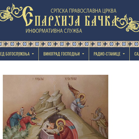
РЕД БОГОСЛУЖЕЊА
ВИНОГРАД ГОСПОДЊИ
РАДИО-СТАНИЦЕ
СА