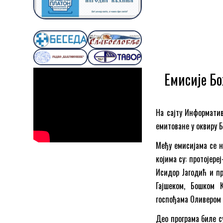
Емисије Бо
На сајту Информатив
емитоване у оквиру 
Међу емисијама се 
којима су: протојер
Исидор Јагодић и пр
Гајшеком, Бошком 
госпођама Оливером
Део програма биле с