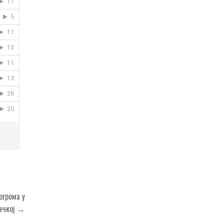
огрома у
ачкој →