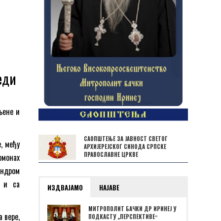
еди
љене и
САОПШТЕЊЕ ЗА ЈАВНОСТ СВЕТОГ
, међу
АРХИЈЕРЕЈСКОГ СИНОДА СРПСКЕ
ПРАВОСЛАВНЕ ЦРКВЕ
омонах
андром
о и са
ИЗДВАЈАМО
НАЈАВЕ
МИТРОПОЛИТ БАЧКИ ДР ИРИНЕЈ У
 вере,
ПОДКАСТУ „ПЕРСПЕКТИВЕˮ