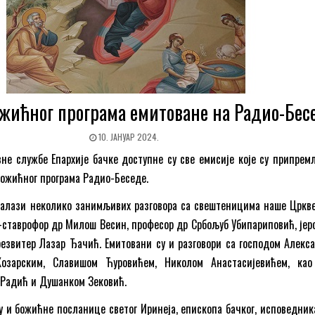
жићног програма емитоване на Радио-Бес
10. ЈАНУАР 2024.
не службе Епархије бачке доступне су све емисије које су припрем
Божићног програма Радио-Беседе.
налази неколико занимљивих разговора са свештеницима наше Цркве
еј-ставрофор др Милош Весин, професор др Србољуб Убипариповић, јер
езвитер Лазар Ђачић. Емитовани су и разговори са господом Алекс
Козарским, Славишом Ћуровићем, Николом Анастасијевићем, ка
 Радић и Душанком Зековић.
у и божићне посланице светог Иринеја, епископа бачког, исповедника