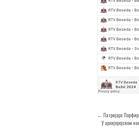
Кретање
← Патријарх Порфири
чланка
У архијерејском н