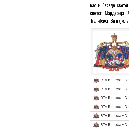
као и беседе светог
светог Мардарија 
Ћелијског. За најмл