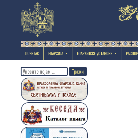
ПОЧЕТАК
ЕПАРХИЈА
EПАРХИЈСКЕ УСТАНОВЕ
РАСПО
Search
for: