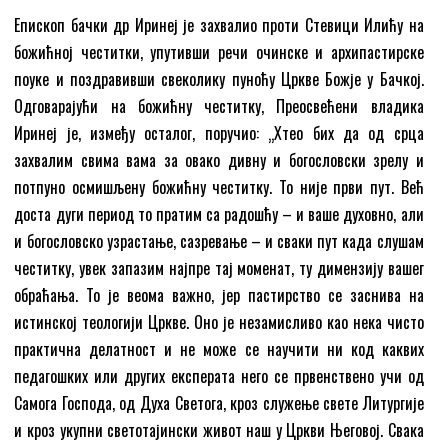
Епископ бачки др Иринеј је захвалио проти Стевици Илићу на
божићној честитки, упутивши речи очинске и архипастирске
поуке и поздравивши свеколику пуноћу Цркве Божје у Бачкој.
Одговарајући на божићну честитку, Преосвећени владика
Иринеј је, између осталог, поручио: „Хтео бих да од срца
захвалим свима вама за овако дивну и богословски зрелу и
потпуно осмишљену божићну честитку. То није први пут. Већ
доста дуги период то пратим са радошћу – и ваше духовно, али
и богословско узрастање, сазревање – и сваки пут када слушам
честитку, увек запазим најпре тај моменат, ту димензију вашег
обраћања. То је веома важно, јер пастирство се заснива на
истинској теологији Цркве. Оно је незамисливо као нека чисто
практична делатност и не може се научити ни код каквих
педагошких или других експерата него се првенствено учи од
Самога Господа, од Духа Светога, кроз служење свете Литургије
и кроз укупни светотајински живот наш у Цркви Његовој. Свака