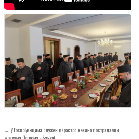
Кретање
← У Госпођинцима служен парастос невино пострадалим
чланка
жртвама Погрома у Бачкој