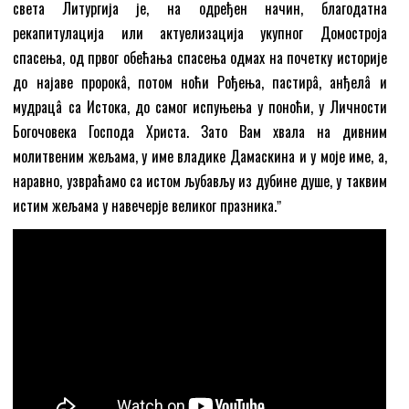
света Литургија је, на одређен начин, благодатна
рекапитулација или актуелизација укупног Домостроја
спасења, од првог обећања спасења одмах на почетку историје
до најаве пророкâ, потом ноћи Рођења, пастирâ, анђелâ и
мудрацâ са Истока, до самог испуњења у поноћи, у Личности
Богочовека Господа Христа. Зато Вам хвала на дивним
молитвеним жељама, у име владике Дамаскина и у моје име, а,
наравно, узвраћамо са истом љубављу из дубине душе, у таквим
истим жељама у навечерје великог празника.ˮ