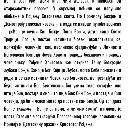
ће на овај свет доћи Онај чији долазак бӣ најављен од
старозаветних пророка. У скромној пећини се испунило
обећање о Рођењу Спаситеља света. По Промислу Божјем и
Домостроју спасења човека – а када се наврши пуноћа времена
– рођен је вечни Син Божји, Логос Божји, друго лице Свете
Тројице. Бог је постао истинити Човек, оваплотивши се,
примајући човечије тело, несливено сједињујући у Личности
Богочовека Господа Исуса Христа природу божанску и природу
човечанску. Рођење Христово нам открива Тајну бескрајне
љубави Божје. Само је Бог, Који је Љубав, могао Себе понизити и
родити се као истинити Човек, као Богочовек, не престајући да
буде истинити Бог. Бестелесни Бог узима тело, остајући оно
што је био, постаје и оно што није био; Син Божји постаје и Син
човечји, да би и човек могао да постане син Божји. Од тог дана
Бог је
Емануил
– Бог је са нама, и ми смо Божјиˮ, нагласио је
прота Стевица честитајући Преосвећеној господи епископима
Иринеју и Дамаскину празник Христовог Рођења.