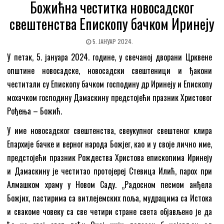
Божићна честитка новосадског
свештенства Епископу бачком Иринеју
5. ЈАНУАР 2024.
У петак, 5. јануара 2024. године, у свечаној дворани Црквене
општине новосадске, новосадски свештеници и ђакони
честитали су Епископу бачком господину др Иринеју и Епископу
мохачком господину Дамаскину предстојећи празник Христовог
Рођења – Божић.
У име новосадског свештенства, свеукупног свештеног клира
Епархије бачке и верног народа Божјег, као и у своје лично име,
предстојећи празник Рождества Христова епископима Иринеју
и Дамаскину је честитао протојереј Стевица Илић, парох при
Алмашком храму у Новом Саду. „Радосном песмом анђела
Божјих, пастирима са витлејемских поља, мудрацима са Истока
и свакоме човеку са све четири стране света објављено је да