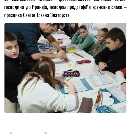
господина др Иринеја, поводом предстојеће храмовне славе –
празника Светог Јована Златоуста.