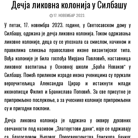
Дечја ликовна колонија у Силбашу
17. НОВЕМБАР 2023.
У петак, 17. новембра 2023. године, у Светосавском дому у
Силбашу, одржана је дечја ликовна колонија. Током одржавања
ликовне колоније, деца су се упознала са смислом, начином и
правилима сликања православне иконе византијског типа.
Вођа колоније је била госпођа Мирјана Павловић, наставница
ликовног васпитања у Основној школи „Браћа Новаковˮ у
Силбашу. Помоћ приликом израде икона ученицима су пружали
вероучитељица Александра Цирар и истакнути млади
иконописци Филип и Бранислава Поповић. За све присутне је
припремљено послужење, а за учеснике колоније припремљени
су и пригодни поклони.
Дечја ликовна колонија је одржана у оквиру духовних
свечаности под називом „Златоустови даниˮ, које се одржавају
са благословом Његовог Преосвештенства Епископа бачког