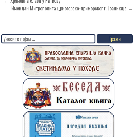
Кретање
← Храмовна слава у Раткову
чланка
Имендан Митрополита црногорско-приморског г. Јоаникија →
Search
for: