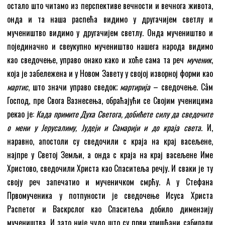
остало што читамо из перспективе вечности и вечнога живота,
онда и та наша распећа видимо у другачијем светлу и
мучеништво видимо у другачијем светлу. Онда мучеништво и
појединачно и свеукупно мучеништво нашега народа видимо
као сведочење, управо онако како и хоће сама та реч
мученик
,
која је забележена и у Новом Завету у својој изворној форми као
мартис
, што значи управо сведок;
мартирија
– сведочење. Сâм
Господ, пре Свога Вазнесења, обраћајући се Својим ученицима
рекао је:
Када примите Духа Светога, добићете силу да сведочите
о мени у Јерусалиму, Јудеји и Самарији и до краја света
. И,
наравно, апостоли су сведочили с краја на крај васељене,
најпре у Светој Земљи, а онда с краја на крај васељене Име
Христово, сведочили Христа као Спаситеља речју. И сваки је ту
своју реч запечатио и мученичком смрћу. А у Стефана
Првомученика у потпуности је сведочење Исуса Христа
Распетог и Васкрслог као Спаситеља добило димензију
мучеништва. И зато није чудо што су први хришћани сабирали