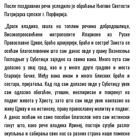
После поздравних речи уследило је обраћање Његове Светости
Патријарха српског г. Порфирија.
„Драги владико, хвала на топлим речима добродошлице,
Високопреосвећени митрополите Иларионе из Руске
Православне Цркве, браћо архијереји, браћо и сестре! Заиста се
осећам благословеним што сам данас овде у храму Вазнесења
Господњег у Суботици заједно са свима вама. Много пута сам
долазио у овај град, као и у многе друге градове и места
Епархије бачке. Међу вама имам и много блиских браће и
сестара, пријатеља. Кад год сам долазио овде у Суботицу увек
сам одлазио обогаћен, утешен, инспирисан и покренут на
подвиг живота у Христу, зато што сам овде увек наилазио на
живу Цркву и на истинску, праву православну молитву и подвиг.
А данас осећам не само посебан благослов него сам истински
ганут што, како рече владика Иринеј, постоји сугуби разлог
окупљања и сабирања свих нас са разних страна наше помесне