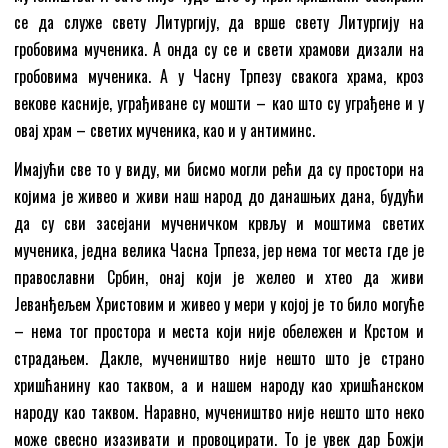
се да служе свету Литургију, да врше свету Литургију на
гробовима мученика. А онда су се и свети храмови дизали на
гробовима мученика. А у Часну Трпезу свакога храма, кроз
векове касније, уграђиване су мошти – као што су уграђене и у
овај храм – светих мученика, као и у антиминс.
Имајући све то у виду, ми бисмо могли рећи да су простори на
којима је живео и живи наш народ до данашњих дана, будући
да су сви засејани мученичком крвљу и моштима светих
мученика, једна велика Часна Трпеза, јер нема тог места где је
православни Србин, онај који је желео и хтео да живи
Јеванђељем Христовим и живео у мери у којој је то било могуће
– нема тог простора и места који није обележен и Крстом и
страдањем. Дакле, мучеништво није нешто што је страно
хришћанину као таквом, а и нашем народу као хришћанском
народу као таквом. Наравно, мучеништво није нешто што неко
може свесно изазивати и провоцирати. То је увек дар Божји