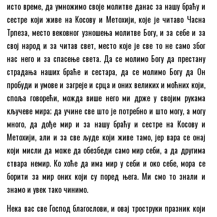
исто време, да умножимо своје молитве данас за нашу браћу и
сестре који живе на Косову и Метохији, које је читаво Часна
Трпеза, место вековног узношења молитве Богу, и за себе и за
свој народ и за читав свет, место које је све то не само због
нас него и за спасење света. Да се молимо Богу да престану
страдања наших браће и сестара, да се молимо Богу да Он
пробуди и умове и загреје и срца и оних великих и моћних који,
споља говорећи, можда више него ми држе у својим рукама
кључеве мира; да учине све што је потребно и што могу, а могу
много, да дође мир и за нашу браћу и сестре на Косову и
Метохији, али и за све људе који живе тамо, јер вара се онај
који мисли да може да обезбеди само мир себи, а да другима
ствара немир. Ко хоће да има мир у себи и око себе, мора се
борити за мир оних који су поред њега. Ми смо то знали и
знамо и увек тако чинимо.
Нека вас све Господ благослови, и овај троструки празник који