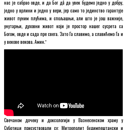
нас је сабрао овде, и да Бог дâ да увек будемо једно у добру,
једно у врлини и једно у вери, јер само то јединство гарантује
живот пуним плућима, и спољашњи, али што је још важније,
унутарњи, духовни живот који је простор нашег сусрета са
Богом, овде и сада пре свега. Зато Га славимо, а славићемо Га и
у векове векова. Амин.ˮ
Свечаном дочеку и доксологији у Вазнесенском храму у
Суботици присуствовали су: Митрополит будимпештански и