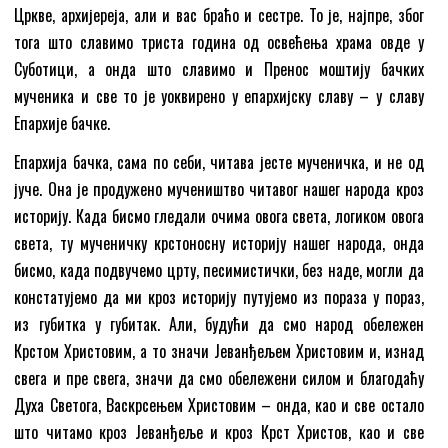
Цркве, архијереја, али и вас браћо и сестре. То је, најпре, због
тога што славимо триста година од освећења храма овде у
Суботици, а онда што славимо и Пренос моштију бачких
мученика и све то је уоквирено у епархијску славу – у славу
Епархије бачке.
Епархија бачка, сама по себи, читава јесте мученичка, и не од
јуче. Она је продужено мучеништво читавог нашег народа кроз
историју. Када бисмо гледали очима овога света, логиком овога
света, ту мученичку крстоносну историју нашег народа, онда
бисмо, када подвучемо црту, песимистички, без наде, могли да
констатујемо да ми кроз историју путујемо из пораза у пораз,
из губитка у губитак. Али, будући да смо народ обележен
Крстом Христовим, а то значи Јеванђељем Христовим и, изнад
свега и пре свега, значи да смо обележени силом и благодаћу
Духа Светога, Васкрсењем Христовим – онда, као и све остало
што читамо кроз Јеванђеље и кроз Крст Христов, као и све