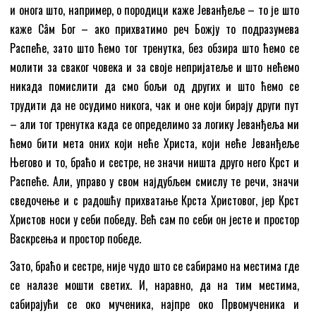
и онога што, например, о породици каже Јеванђеље – то је што
каже Сâм Бог – ако прихватимо реч Божју то подразумева
Распеће, зато што ћемо тог тренутка, без обзира што ћемо се
молити за сваког човека и за своје непријатеље и што нећемо
никада помислити да смо бољи од других и што ћемо се
трудити да не осудимо никога, чак и оне који бирају други пут
– али тог тренутка када се определимо за логику Јеванђеља ми
ћемо бити мета оних који неће Христа, који неће Јеванђеље
Његово и то, браћо и сестре, не значи ништа друго него Крст и
Распеће. Али, управо у свом најдубљем смислу те речи, значи
сведочење и с радошћу прихватање Крста Христовог, јер Крст
Христов носи у себи победу. Већ сам по себи он јесте и простор
Васкрсења и простор победе.
Зато, браћо и сестре, није чудо што се сабирамо на местима где
се налазе мошти светих. И, наравно, да на тим местима,
сабирајући се око мученика, најпре око Првомученика и