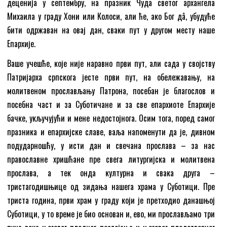
деценија у септембру, на празник Чуда светог архангела
Михаила у граду Хони или Колоси, али ће, ако Бог дâ, убудуће
бити одржаван на овај дан, сваки пут у другом месту наше
Епархије.
Ваше учешће, које није наравно први пут, али сада у својству
Патријарха српскога јесте први пут, на обележавању, на
молитвеном прослављању Патрона, посебан је благослов и
посебна част и за Суботичане и за све епархиоте Епархије
бачке, укључујући и мене недостојнога. Осим тога, поред самог
празника и епархијске славе, ваља напоменути да је, дивном
подударношћу, у исти дан и свечана прослава – за нас
православне хришћане пре свега литургијска и молитвена
прослава, а тек онда културна и свака друга –
тристагодишњице од зидања нашега храма у Суботици. Пре
триста година, први храм у граду који је претходио данашњој
Суботици, у то време је био основан и, ево, ми прослављамо три