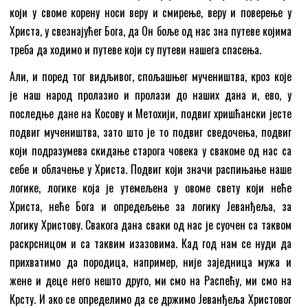
који у своме корену носи веру и смирење, веру и поверење у
Христа, у свезнајућег Бога, да Он боље од нас зна путеве којима
треба да ходимо и путеве који су путеви нашега спасења.
Али, и поред тог видљивог, спољашњег мучеништва, кроз које
је наш народ пролазио и пролази до наших дана и, ево, у
последње дане на Косову и Метохији, подвиг хришћански јесте
подвиг мучеништва, зато што је то подвиг сведочења, подвиг
који подразумева скидање старога човека у свакоме од нас са
себе и облачење у Христа. Подвиг који значи распињање наше
логике, логике која је утемељена у овоме свету који неће
Христа, неће Бога и опредељење за логику Јеванђеља, за
логику Христову. Свакога дана сваки од нас је суочен са таквом
раскрсницом и са таквим изазовима. Кад год нам се нуди да
прихватимо да породица, например, није заједница мужа и
жене и деце него нешто друго, ми смо на Распећу, ми смо на
Крсту. И ако се определимо да се држимо Јеванђеља Христовог