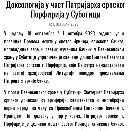
Доксологија у част Патријарха српског
Порфирија у Суботици
1. ОКТОБАР 2023.
У недељу, 18. септембра / 1. октобра 2023. године, уочи
празника Преноса моштију светог Иринеја, епископа бачког,
исповедника вере, и светих мученика бачких, у Вазнесенском
храму у Суботици уприличен је свечани дочек Његове Светости
Патријарха српског г. Порфирија, који ће сутра началствовати
на светој архијерејској Литургији поводом прослављања
Патрона Епархије бачке.
У порти Вазнесенског храма у Суботици Светејшег Патријарха
српског дочекали су архијереји, свештенство и многобројни
верни народ, на челу са Преосвећеним Епископом бачким г.
Иринејем. По доласку у порту храма, Патријарх српски г.
Порфирије је целивао мошти светог Иринеја, епископа бачког,