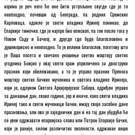
којима је реч него ће оне бити уступљене свугде где је то
неопходно, почевши од Београда, па родних Сремских
Карловаца, одакле је свети владика Иринеј поникао, до
Епархије тимочке, где је најпре био епископ, па тек после тога у
Новом Саду и Бачкој, и другде где буде благословено и
душекорисно и неопходно. То је велики благослов, поготову што
је Ваша посета и свечано уношење светих моштију светих
угодника Божјих у овај свети храм уприличено за двоструки
празник који обележавамо, а то је управо празник Преноса
моштију светих бачких мученика и светога владике Иринеја,
који је, одлуком Светога Архијерејског Сабора, одређен управо
за данашњи дан, сваке године, јер и иначе, како свети владика
Иринеј тако и свети мученици бачки, имају своје засебне дане
празновања, али ово је заједнички дан и на тај дан убудуће ће
се увек одржавати епархијска слава или Патрон Епархије бачке,
који је раније, силом различитих околности, одржаван више