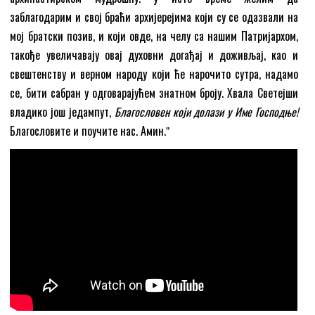
заблагодарим и свој браћи архијерејима који су се одазвали на
мој братски позив, и који овде, на челу са нашим Патријархом,
такође увеличавају овај духовни догађај и доживљај, као и
свештенству и верном народу који ће нарочито сутра, надамо
се, бити сабран у одговарајућем знатном броју. Хвала Светејши
владико још једампут,
Благословен који долази у Име Господње!
Благословите и поучите нас. Амин.ˮ