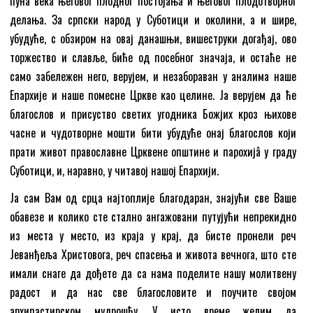
пуна века његовог плодног постојања и његовог плодотворног
делања. За српски народ у Суботици и околини, а и шире,
убудуће, с обзиром на овај данашњи, вишеструки догађај, ово
торжество и славље, биће од посебног значаја, и остаће не
само забележен него, верујем, и незабораван у аналима наше
Епархије и наше помесне Цркве као целине. Ја верујем да ће
благослов и присуство светих угодника Божјих кроз њихове
часне и чудотворне мошти бити убудуће онај благослов који
прати живот православне Црквене општине и парохијâ у граду
Суботици, и, наравно, у читавој нашој Епархији.
Ја сам Вам од срца најтоплије благодаран, знајући све Ваше
обавезе и колико сте стално ангажовани путујући непрекидно
из места у место, из краја у крај, да бисте пронели реч
Јеванђеља Христовога, реч спасења и живота вечнога, што сте
имали снаге да дођете да са нама поделите нашу молитвену
радост и да нас све благословите и поучите својом
архипастирском мудрошћу. У исто време желим да