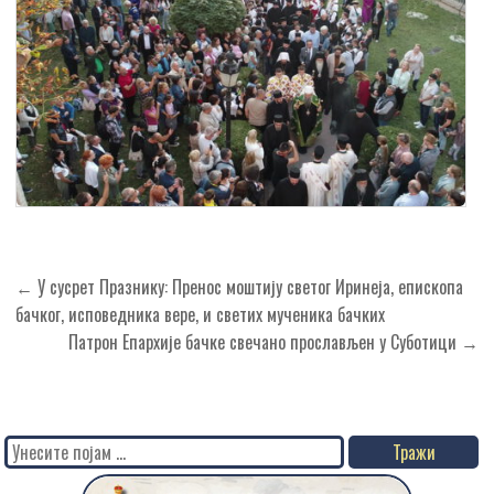
Кретање
← У сусрет Празнику: Пренос моштију светог Иринеја, епископа
чланка
бачког, исповедника вере, и светих мученика бачких
Патрон Епархије бачке свечано прослављен у Суботици →
Search
for: