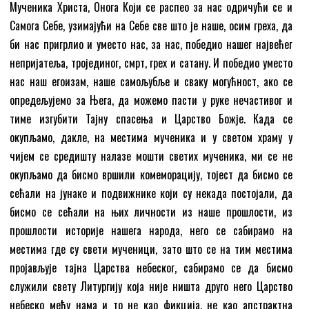
Мученика Христа, Онога Који се распео за нас одричући се и
Самога Себе, узимајући на Себе све што је наше, осим греха, да
би нас пригрлио и уместо нас, за нас, победио нашег највећег
непријатеља, тројединог, смрт, грех и сатану. И победио уместо
нас наш егоизам, наше самољубље и сваку могућност, ако се
опредељујемо за Њега, да можемо пасти у руке нечастивог и
тиме изгубити Тајну спасења и Царство Божје. Када се
окупљамо, дакле, на местима мученика и у светом храму у
чијем се средишту налазе мошти светих мученика, ми се не
окупљамо да бисмо вршили комеморацију, тојест да бисмо се
сећали на јунаке и подвижнике који су некада постојали, да
бисмо се сећали на њих личности из наше прошлости, из
прошлости историје нашега народа, него се сабирамо на
местима где су свети мученици, зато што се на тим местима
пројављује тајна Царства небеског, сабирамо се да бисмо
служили свету Литургију која није ништа друго него Царство
небеско међу нама и то не као фикција, не као апстрактна