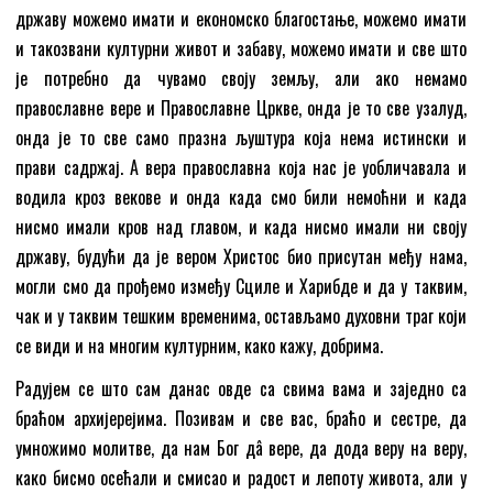
државу можемо имати и економско благостање, можемо имати
и такозвани културни живот и забаву, можемо имати и све што
је потребно да чувамо своју земљу, али ако немамо
православне вере и Православне Цркве, онда је то све узалуд,
онда је то све само празна љуштура која нема истински и
прави садржај. А вера православна која нас је уобличавала и
водила кроз векове и онда када смо били немоћни и када
нисмо имали кров над главом, и када нисмо имали ни своју
државу, будући да је вером Христос био присутан међу нама,
могли смо да прођемо између Сциле и Харибде и да у таквим,
чак и у таквим тешким временима, остављамо духовни траг који
се види и на многим културним, како кажу, добрима.
Радујем се што сам данас овде са свима вама и заједно са
браћом архијерејима. Позивам и све вас, браћо и сестре, да
умножимо молитве, да нам Бог дâ вере, да дода веру на веру,
како бисмо осећали и смисао и радост и лепоту живота, али у