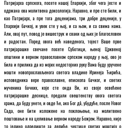
Патријарха српскога, посете нашој Епархији, због чега јесте и
одржана ова молитвена доксологија. Наравно, и пре сте били, и
као Патријарх, а пре тога деценијама, три добре деценије, у
Епархији бачкој, и увек сте у њој, и са њом, и са свима нама.
Али, овај пут, повод је вишеструк и сваки од њих је благословен
и радостан. Поред овога већ наведенога, тојест Ваше прве
патријарашке свечане посете Суботици, њеној Црквеној
општини и верном православном српском народу у њој, ово је
била и прилика да из мојих недостојних руку Вама буду уручене
мошти новопрослављенога светога владике Иринеја Ћирића,
исповедника вере православне, епископа бачког, и светих
мученика бачких, које сте онда Ви, из своје освећене
патријарашке деснице, предали свештенству овога светога
храма, да буду унете, и овде ће, ако Бог дâ, убудуће, после Новог
Сада, оне бити изложене на поклоњење, на молитвено
поштовање и на целивање верном народу Божјем. Наравно, није
то једино одредиште за делиће, честице светих моштију о