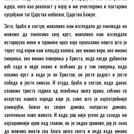
идеја, него као реалност у којој и ми учествујемо и постајемо
суграђани тог Царства небеског, Царства Божјег.
Зато, браћо и сестре, маколико нам изгледало да понекада не
можемо да понесемо свој крст, маколико нам изгледале
историјске мене и промене кроз које пролазимо нешто што је
терет под којим нам клецају колена, ако имамо вере, ако имамо
смирења, ако имамо поверења у Христа, онда негде дубински
већ сада и овде знамо и осећамо да у том смирењу, када
носимо крст и када је он Христов, он јесте радост и јесте
победа и јесте смисао. И отуда, браћо и сестре, када данас
славимо триста година од освећења овога храма, сећамо се
искуства нашега народа који је, само што је најпотребније
узимајући, бежао из својих домова, напуштао домове,
започињао нове животе. И када још није успео да сазида ни
најскромнији кров над главом, он је зидао храмове, јер је знао
да можемо имати сва блага овога света и онда када имамо