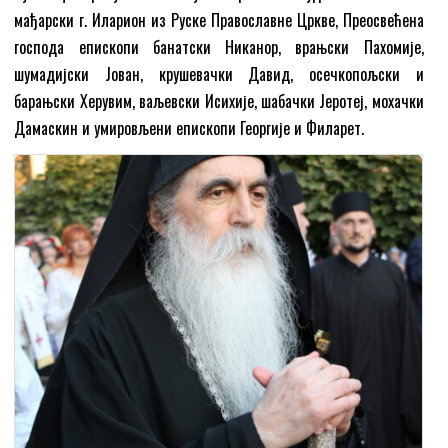
мађарски г. Иларион из Руске Православне Цркве, Преосвећена
господа епископи банатски Никанор, врањски Пахомије,
шумадијски Јован, крушевачки Давид, осечкопољски и
барањски Херувим, ваљевски Исихије, шабачки Јеротеј, мохачки
Дамаскин и умировљени епископи Георгије и Филарет.