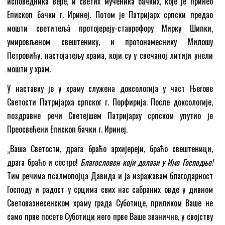
исповедника вере, и светих мученика бачких, које је принео
Епископ бачки г. Иринеј. Потом је Патријарх српски предао
мошти светитељâ протојереју-ставрофору Мирку Шипки,
умировљеном свештенику, и протонамеснику Милошу
Петровићу, настојатељу храма, који су у свечаној литији унели
мошти у храм.
У наставку је у храму служена доксологија у част Његове
Светости Патријарха српског г. Порфирија. После доксологије,
поздравне речи Светејшем Патријарху српском упутио је
Преосвећени Епископ бачки г. Иринеј.
„Ваша Светости, драга браћо архијереји, браћо свештеници,
драга браћо и сестре!
Благословен који долази у Име Господње!
Тим речима псалмопојца Давида и ја изражавам благодарност
Господу и радост у срцима свих нас сабраних овде у дивном
Световазнесенском храму града Суботице, приликом Ваше не
само прве посете Суботици него прве Ваше званичне, у својству