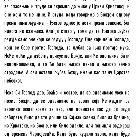
за спасењем и труде се скромно да живе у Цркви Христовој, и
оне који то не чине. И отуда, када говоримо о Божјем односу
према нама људима – Његов однос је исти према свакоме, Бог
никога не кажњава. Али је ствар у томе да та Његова љубав
радује само оне који се радују у Господу. Оне који неће Господа,
који се боре против Господа, та љубав за њих постаје мука.
Неће моћи да избегну присуство Божје, али ће оно њима бити
неподношљиво, и то ће бити њихов пакао и њихово вечно
страдање. А сви остали љубав Божју имаће као тајну Царства
небеског.
Нека би Господ дао, браћо и сестре, да се одазивамо увек на
позив Божји, да се одазивамо на звона која ће куцати са
звоника овога храма за вас, али позивати вас да се овде
сабирате, било да сте дошли са Кајмакчалана, било из Крајина,
из Хрватске, из Босне, или било одакле, или поникли овде још
од времена Чарнојевића. Када буде куцало звоно, када буде