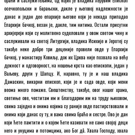
браћи и саслужитељима, од којих је владика Херувим Епископ
осечкопољски и барањски, дакле у његовој надлежности је
данас и један део епархије његове који је некада припадао
Епархији бачкој, везан је, дакле, тим нитима. Остали присутни
архијереји који су молитвено суделовали у овом светом чину и
саслуживали на светој Литургији, владика Исихије и Јеротеј су
такође неке добре три деценије провели овде у Епархији
бачкој, у манастиру Ковиљу, док их Црква није позвала на већу
дужност и одговорност, на ношење крста као епископи, један у
Ваљеву, други у Шапцу. И, наравно, ту је и наш владика
Дамаскин, викарни епископ, који је и сада овде, који мени
веома много помаже. Свештенству, такође, овог нашег храма,
светиње ове, честитам им и благодарим им на труду њиховом,
свима заједно и онима којима су раније овде пастирствовали и
онима који данас су ту, и вама свима браћо и сестре. Ово је дан
који ћете памтити и о којем ћете казивати не само својој деци
него и унуцима и потомцима, ако Бог дâ. Хвала Господу, хвала