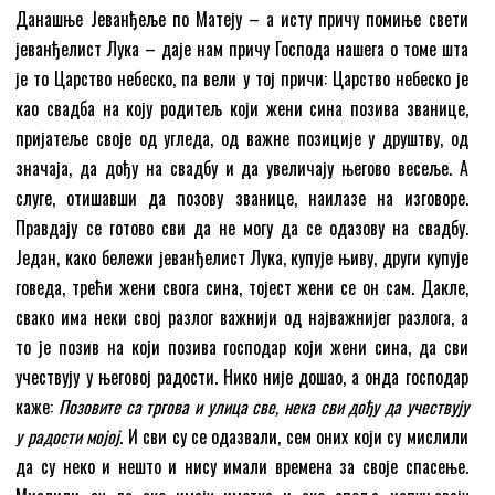
Данашње Јеванђеље по Матеју – а исту причу помиње свети
јеванђелист Лука – даје нам причу Господа нашега о томе шта
је то Царство небеско, па вели у тој причи: Царство небеско је
као свадба на коју родитељ који жени сина позива званице,
пријатеље своје од угледа, од важне позиције у друштву, од
значаја, да дођу на свадбу и да увеличају његово весеље. А
слуге, отишавши да позову званице, наилазе на изговоре.
Правдају се готово сви да не могу да се одазову на свадбу.
Један, како бележи јеванђелист Лука, купује њиву, други купује
говеда, трећи жени свога сина, тојест жени се он сам. Дакле,
свако има неки свој разлог важнији од најважнијег разлога, а
то је позив на који позива господар који жени сина, да сви
учествују у његовој радости. Нико није дошао, а онда господар
каже:
Позовите са тргова и улица све, нека сви дођу да учествују
у радости мојој.
И сви су се одазвали, сем оних који су мислили
да су неко и нешто и нису имали времена за своје спасење.