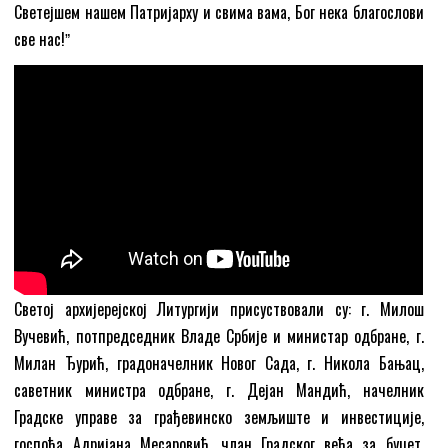
Светејшем нашем Патријарху и свима вама, Бог нека благослови
све нас!ˮ
Светој архијерејској Литургији присуствовали су: г. Милош
Вучевић, потпредседник Владе Србије и министар одбране, г.
Милан Ђурић, градоначелник Новог Сада, г. Никола Бањац,
саветник министра одбране, г. Дејан Мандић, начелник
Градске управе за грађевинско земљиште и инвестиције,
госпођа Адријана Месаровић, члан Градског већа за буџет,