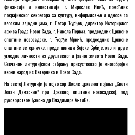
финансије и инвестиције, г. Мирослав Илић, помоћник
покрајинског секретара за културу, информисање и односе са
верским заједницама, г. Петар Ђурђев, директор Историјског
архива Града Новог Сада, г. Никола Перваз, председник Црквене
општине новосадске, г. Ђорђе Мркић, председник Црквене
општине ветерничке, представници Војске Србије, као и друге
угледне личности из друштвеног и јавног живота Новог Сада.
Свечаном литургијском сабрању присуствовао је многобројни
верни народ из Ветерника и Новог Сада.
На светој Литургији је појао хор Школе црквеног појања „Свети
Јован Дамаскинˮ при Црквеној општини новосадској, под
руководством ђакона др Владимира Антића.