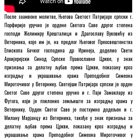
После заамвоне молитве, Његова Светост Патријарх српски г.
Порфирије уручио је ордене Светога Саве другог степена
господи Желимиру Крешталици и Драгославу Вуковићу из
Ветерника, које им је, на предлог Његовог Преосвештенства
Епископа бачког господина др Иринеја, доделио Свети
Архијерејски Синод Српске Православне Цркве, у знак
признања за делатну љубав према Цркви, показану кроз
изградњу и украшавање храма Преподобног Симеона
Мироточивог у Ветернику. Светејши Патријарх српски је орден
Светог Саве другог степена уручио и г. Паји Замаклару из
Футога, који је поклонио земљиште за изградњу храма у
Ветернику. Орден Светог Саве је постхумно додељен и г.
Милану Марјанцу из Ветерника, такође у знак признања за
делатну љубав према Цркви, показану кроз изградњу и
украшавање храма Преподобног Симеона Мироточивог у