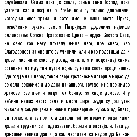
службовали. Свима нека је хвала, свима само Господ нека
узврати, као и овој нашој браћи који су толико допринели
изградњи овог храма, и зато име је наша света Црква,
посвећеним рукама самога Патријарха, доделила највише
одликовање Српске Православне Цркве – орден Светога Саве,
не само као неку похвалу њима него, пре свега, као
благодарност за све што су учинили, али и као подстицај да и
даље тако чине како су досад чинили, а и подстицај свима
осталима да иду тим путем којим су наши свети преци ишли.
Где год је наш народ током своје крстоносне историје морао да
се сели, вековима и до дана данашњега, свугде је најпре зидао
храмове, светиње и онда тек бринуо за своје домове. И у
већини наших места овде и много шире, људи су још увек
живели у земуницама и неким провизорним кућама од блата,
од трске, али су пре тога дизали најпре цркву и онда ишли
даље и трудили се, подвизавали, борили и опстајали. Тако да
данашњи велики дан и ја вам честитам, са надом да ће нам