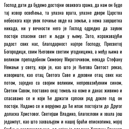
Господ дати да будемо достојни оваквога храма, да нам он буде
тај извор освећења, та улазна врата, улазне двери Царства
небескога које увек почиње овде на земљи, а нема завршетка
никада, ни у вечности него је Господ одредио да заувек
постоји спасени свет и људи у њему. Зато, изражавајући
радост свих нас, благодарност најпре Господу, Пресветој
Богородици, свим Његовим светим угодницима, а међу њима и
великом преподобном Симеону Мироточивом, некада Стефану
Немањи у свету, који је, као што је Његова Светост рекао,
извориште, као отац Светога Саве и духовни отац свих нас
потом, заједно са својим великим, непревазиђеним сином,
Светим Савом, поставио онај темељ на коме и данас живимо и
спасавамо се и који ће држати српски род докле год он
постоји. Надамо се и верујемо да ће ипак постојати до Другог
доласка Христовог. Светејши Владико, благослови и хвала још
једампут, као што захваљујем и нашој браћи епископима, мојој