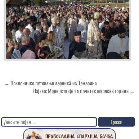
Кретање
← Поклоничко путовање верникâ из Темерина
чланка
Најава: Молепствије за почетак школске године →
Search
for: