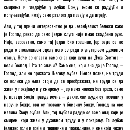
смирења и гледајући у љубав Божју, њоме се радујући и
испуњавајући, имају само разлога да певају и да играју.
Али, у тој причи интересантно је да Јеванђелист бележи како
је Господ рекао да само један слуга није имао свадбено рухо.
Није, вероватно, само тај један био грешник, јер овде се не
ради о спољашњем оделу него се ради о унутарњем духовном
стању. Неће се спасти само онај који хули на Духа Светога –
вели Господ. Шта то значи? Само онај који зна да је Господ –
Господ, али не прихвата Његову љубав, Његов позив, не труди
се колико до њега стоји да се преображава, не труди се да
живи у покајању и у смирењу – јер нема човека без греха, само
је правда Божја правда вечна – дакле, сви људи су позвани у
наручје Божје, сви су позвани у близину Божју, Господ на све
излива Своју љубав. Али, тој љубави радује се само онај који је
смирен, који живи у духовном труду и у покајању. Та љубав
једнако грли и греје и грешнике и праведнике, и оне који чезну