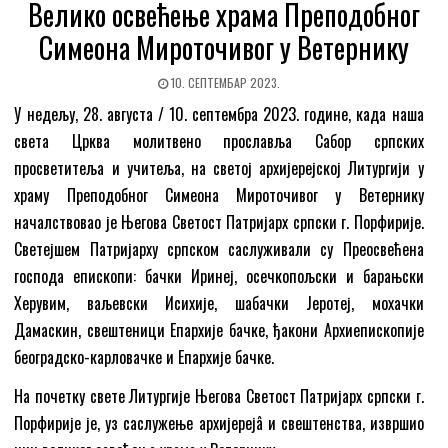
Велико освећење храма Преподобног
Симеона Мироточивог у Ветернику
10. СЕПТЕМБАР 2023.
У недељу, 28. августа / 10. септембра 2023. године, када наша
света Црква молитвено прославља Сабор српских
просветитеља и учитеља, на светој архијерејској Литургији у
храму Преподобног Симеона Мироточивог у Ветернику
началствовао је Његова Светост Патријарх српски г. Порфирије.
Светејшем Патријарху српском саслуживали су Преосвећена
господа епископи: бачки Иринеј, осечкопољски и барањски
Херувим, ваљевски Исихије, шабачки Јеротеј, мохачки
Дамаскин, свештеници Епархије бачке, ђакони Архиепископије
београдско-карловачке и Епархије бачке.
На почетку свете Литургије Његова Светост Патријарх српски г.
Порфирије је, уз саслужење архијерејâ и свештенства, извршио