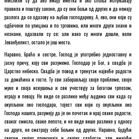
Мислили су да ако имају иметка и ако споља испуњавају
правила и поштују законе, да су они бољи од других и да немају
разлога да се одазову на љубав господареву. А, ево, они који су
одбачени по улицама и по трговима, или многи други знани и
незнани, одазвали су се; али иако су многи дошли, вели
Јеванђелист, остало је још места.
Наравно, браћо и сестре, Господ је употребио једноставну и
јасну причу, коју сви разумемо. Господар је Бог, а свадба је
Царство небеско. Свадба је повод и тренутак највеће радости
за домаћина и госте. Ту сви заборављају своје проблеме, своје
муке и своја искушења и сви учествују за богатом трпезом,
играју и певају. Не виде се разлике међу људима сви када су
окупљени око господара, тојест сви који су окупљени око
Господа нашега, разумеју да је он почетак и крај сваке радости,
сваког смисла, сваке лепоте, и не виде више разлике у односу
на друге, не сматрају себе бољим од других. Наравно, будући
свесни својих промашаја и својих слабости, али имајући