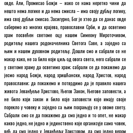
овде. Али, Промисао Божји – иако се нама неретко чини да
нешто нема логике и да нема смисла – има своју дубљу логику,
има свој дубљи смисао. Засигурно, Бог је хтео да се данас овде
саберемо из многих крајева, православни Срби, и да осветимо
храм посвећен светоме оцу нашем Симеону Мироточивом,
родитељу нашега родоначелника Светога Саве, а заједно са
њим и нашем духовном родитељу. Дошли смо и сабрали се не
макар како, не за било који циљ од овога света, него сабрали се
у светоме храму да осветимо храм; сабрали се да покажемо да
јесмо народ Божји, народ хришћански, народ Христов, народ
православни; да покажемо и потврдимо да је правило нашега
живота Јеванђеље Христово, Његов Закон, Његове заповести, а
не било који закон и било које заповести које имају своје
порекло у човеку и заједно са њим похрањују се у овоме свету.
Сабрали смо се да покажемо да смо једно и то опет, не макар
какво једно, не једно и јединствено које организује само човек,
већ да смо једно у Јеванђељу Христовом, да смо једно вером