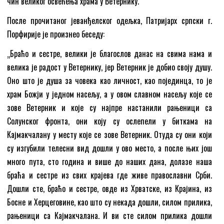
чин великог освећења храма у Ветернику.
После прочитаног јеванђелског одељка, Патријарх српски г.
Порфирије је произнео беседу:
„Браћо и сестре, велики је благослов данас на свима нама и
велика је радост у Ветернику, јер Ветерник је добио своју душу.
Оно што је душа за човека као личност, као појединца, то је
храм Божји у једном насељу, а у овом славном насељу које се
зове Ветерник и које су најпре настанили рањеници са
Солунског фронта, они коју су ослепели у биткама на
Кајмакчалану у месту које се зове Ветерник. Отуда су они који
су изгубили телесни вид дошли у ово место, а после њих још
много пута, сто година и више до наших дана, долазе наша
браћа и сестре из свих крајева где живе православни Срби.
Дошли сте, браћо и сестре, овде из Хрватске, из Крајина, из
Босне и Херцеговине, као што су некада дошли, силом прилика,
рањеници са Кајмакчалана. И ви сте силом прилика дошли