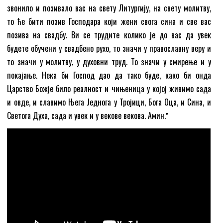
звонило и позивало вас на свету Литургију, на свету молитву,
то ће бити позив Господара који жени свога сина и све вас
позива на свадбу. Ви се трудите колико је до вас да увек
будете обучени у свадбено рухо, то значи у православну веру и
то значи у молитву, у духовни труд. То значи у смирење и у
покајање. Нека би Господ дао да тако буде, како би онда
Царство Божје било реалност и чињеница у којој живимо сада
и овде, и славимо Њега Једнога у Тројици, Бога Оца, и Сина, и
Светога Духа, сада и увек и у векове векова. Амин.ˮ