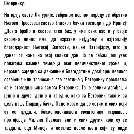
Ветернику.
На крају свете Литургије, сабраном верном народу се обратио
Његово Преосвештенство Епископ бачки господин др Иринеј:
„Драга браћо и сестре, хтео бих, у име свих вас и у своје
скромно лично име, да изразим најдубљу и најтоплију
благодарност Његовој Светости, нашем Патријарху, што је
данас са нама на овај велики дан. Ја се сећам још увек
полагања камена темељца овог величанственог храма и,
наравно, заједно са данашњим благодатним догађајем великог
освећења или троносања ове светиње у Ветернику прославља
се и стогодишњица самога Ветерника. То је велики догађај, и
једно и друго, уједно и заједно, како за Ветерник тако и за
целу нашу Епархију бачку. Овде морам да се сетим и свих који
су се трудили, блаженопочившега свештеника тадашњег,
протојереја Милана Павлова, али и свих других, који су се
трудили, оца Милоја и осталих после њега који су овде