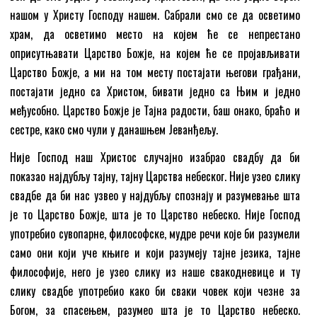
нашом у Христу Господу нашем. Сабрали смо се да осветимо
храм, да осветимо место на којем ће се непрестано
оприсутњавати Царство Божје, на којем ће се пројављивати
Царство Божје, а ми на том месту постајати његови грађани,
постајати једно са Христом, бивати једно са Њим и једно
међусобно. Царство Божје је Тајна радости, баш онако, браћо и
сестре, како смо чули у данашњем Јеванђељу.
Није Господ наш Христос случајно изабрао свадбу да би
показао најдубљу тајну, тајну Царства небеског. Није узео слику
свадбе да би нас узвео у најдубљу спознају и разумевање шта
је то Царство Божје, шта је то Царство небеско. Није Господ
употребио сувопарне, философске, мудре речи које би разумели
само они који уче књиге и који разумеју тајне језика, тајне
философије, него је узео слику из наше свакодневице и ту
слику свадбе употребио како би сваки човек који чезне за
Богом, за спасењем, разумео шта је то Царство небеско.