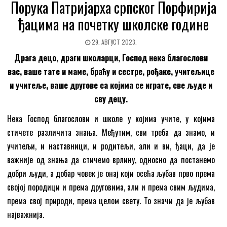
Порука Патријарха српског Порфирија
ђацима на почетку школске године
29. АВГУСТ 2023.
Драга децо, драги школарци, Господ нека благослови
вас, ваше тате и маме, браћу и сестре, рођаке, учитељице
и учитеље, ваше другове са којима се играте, све људе и
сву децу.
Нека Господ благослови и школе у којима учите, у којима
стичете различита знања. Међутим, сви треба да знамо, и
учитељи, и наставници, и родитељи, али и ви, ђаци, да је
важније од знања да стичемо врлину, односно да постанемо
добри људи, а добар човек је онај који осећа љубав прво према
својој породици и према друговима, али и према свим људима,
према свој природи, према целом свету. То значи да је љубав
најважнија.