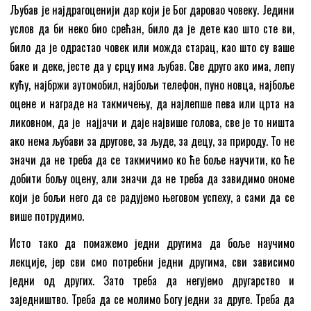
Љубав је најдрагоценији дар који је Бог даровао човеку. Једини
услов да би неко био срећан, било да је дете као што сте ви,
било да је одрастао човек или можда старац, као што су ваше
баке и деке, јесте да у срцу има љубав. Све друго ако има, лепу
кућу, најбржи аутомобил, најбољи телефон, пуно новца, најбоље
оцене и награде на такмичењу, да најлепше пева или црта на
ликовном, да је најјачи и даје највише голова, све је то ништа
ако нема љубави за другове, за људе, за децу, за природу. То не
значи да не треба да се такмичимо ко ће боље научити, ко ће
добити бољу оцену, али значи да не треба да завидимо ономе
који је бољи него да се радујемо његовом успеху, а сами да се
више потрудимо.
Исто тако да помажемо једни другима да боље научимо
лекције, јер сви смо потребни једни другима, сви зависимо
једни од других. Зато треба да негујемо другарство и
заједништво. Треба да се молимо Богу једни за друге. Треба да