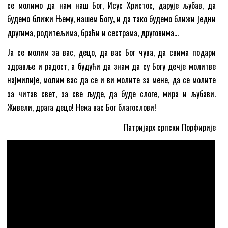
се молимо да нам наш Бог, Исус Христос, дарује љубав, да
будемо ближи Њему, нашем Богу, и да тако будемо ближи једни
другима, родитељима, браћи и сестрама, друговима…
Ја се молим за вас, децо, да вас Бог чува, да свима подари
здравље и радост, а будући да знам да су Богу дечје молитве
најмилије, молим вас да се и ви молите за мене, да се молите
за читав свет, за све људе, да буде слоге, мира и љубави.
Живели, драга децо! Нека вас Бог благослови!
Патријарх српски Порфирије