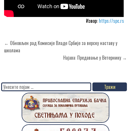
Извор:
https://spc.rs
Кретање
← Обновљен рад Комисије Владе Србије за верску наставу у
чланка
школама
Најава: Предавање у Ветернику →
Search
for: