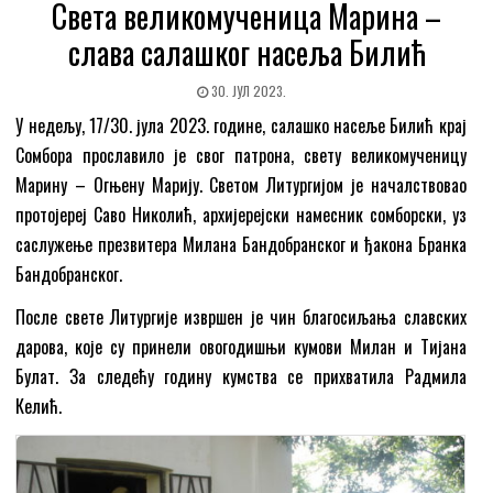
Света великомученица Марина –
слава салашког насеља Билић
30. ЈУЛ 2023.
У недељу, 17/30. јула 2023. године, салашко насеље Билић крај
Сомбора прославило је свог патрона, свету великомученицу
Марину – Огњену Марију. Светом Литургијом је началствовао
протојереј Саво Николић, архијерејски намесник сомборски, уз
саслужење презвитера Милана Бандобранског и ђакона Бранка
Бандобранског.
После свете Литургије извршен је чин благосиљања славских
дарова, које су принели овогодишњи кумови Милан и Тијана
Булат. За следећу годину кумства се прихватила Радмила
Келић.