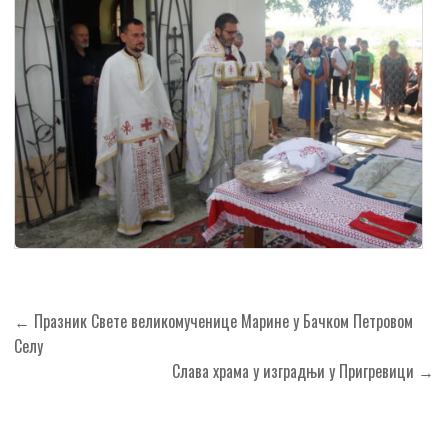
Кретање
← Празник Свете великомученице Марине у Бачком Петровом
чланка
Селу
Слава храма у изградњи у Пригревици →