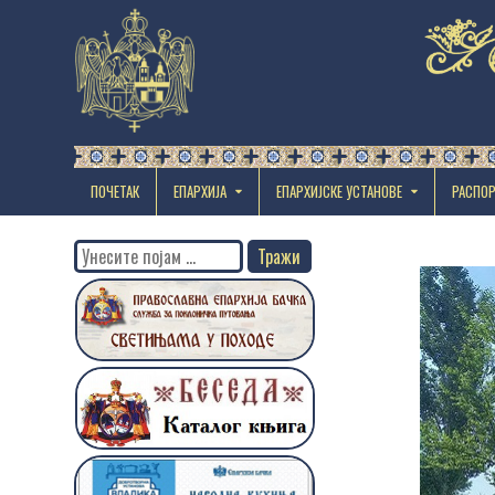
ПОЧЕТАК
ЕПАРХИЈА
EПАРХИЈСКЕ УСТАНОВЕ
РАСПО
Search
for: