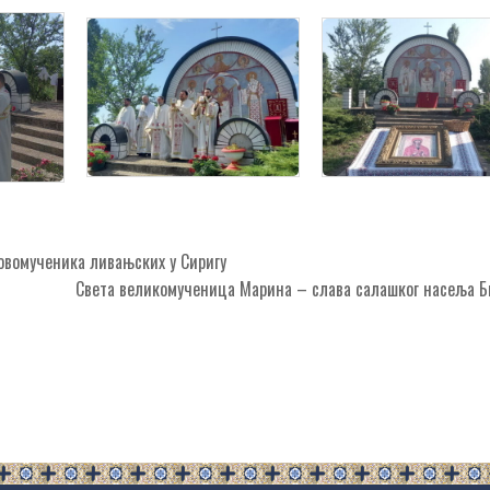
овомученика ливањских у Сиригу
Света великомученица Марина – слава салашког насеља 