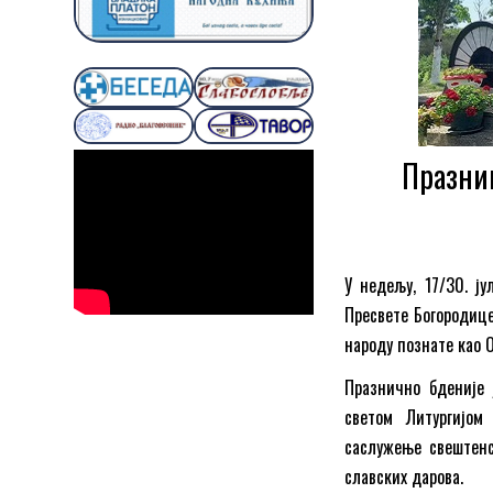
Празни
У недељу, 17/30. ј
Пресвете Богородице
народу познате као 
Празнично бденије
светом Литургијом
саслужење свештенс
славских дарова.