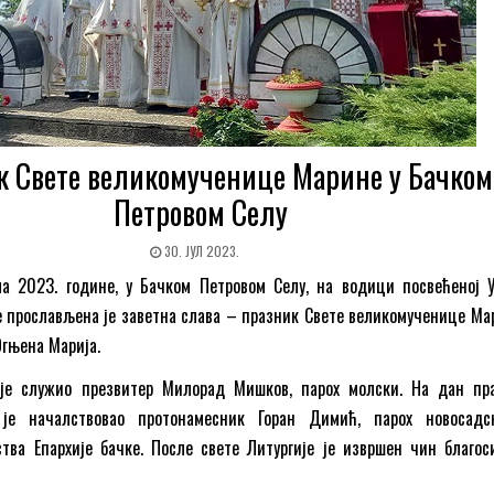
к Свете великомученице Марине у Бачком
Петровом Селу
30. ЈУЛ 2023.
ула 2023. године, у Бачком Петровом Селу, на водици посвећеној 
 прослављена је заветна слава – празник Свете великомученице Мар
Огњена Марија.
 је служио презвитер Милорад Мишков, парох молски. На дан пр
 је началствовао протонамесник Горан Димић, парох новосадс
тва Епархије бачке. После свете Литургије је извршен чин благо