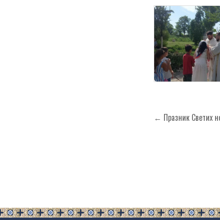
Кретање
← Празник Светих н
чланка