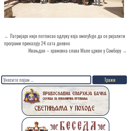
Кретање
← Патријарх није потписао одлуку која омогућује да се ријалити
чланка
програми приказују 24 сата дневно
Ивањдан – храмовна слава Мале цркве у Сомбору →
Search
for: