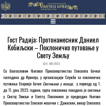
Гост Радија: Протонамесник Даниел
Кобиљски – Поклоничко путовање у
Свету Земљу
6. ЈУЛ 2023.
Са благословом Његовог Преосвештенства Епископа бачког
господина др Иринеја, у организацији Службе за поклоничка
путовања Епархије бачке
Светињама у походе,
у периоду од 1.
до 11. јуна 2023. године, група поклоника походила је светиње
у Светој Земљи и Египту. Поклонике је предводио Његово
Преосвештенство Епископ мохачки г. Дамаскин, викар Епископа