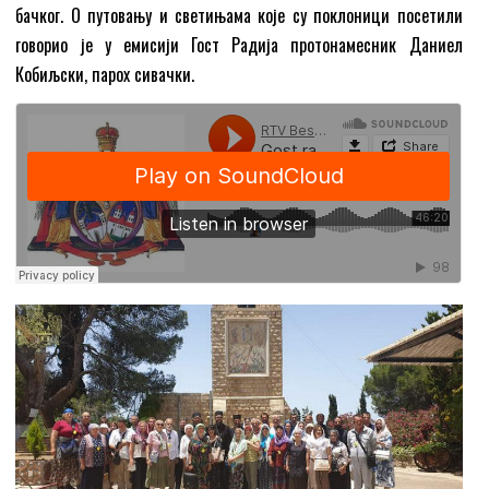
бачког. О путовању и светињама које су поклоници посетили
говорио је у емисији Гост Радија протонамесник Даниел
Кобиљски, парох сивачки.