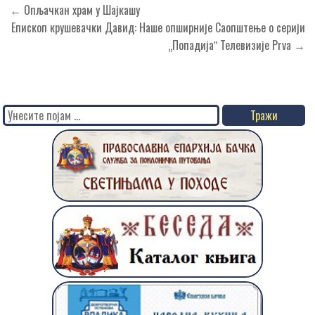
Кретање
← Опљачкан храм у Шајкашу
чланка
Епископ крушевачки Давид: Наше опширније Саопштење о серији
„Попадијаˮ Телевизије Prva →
Search
for: