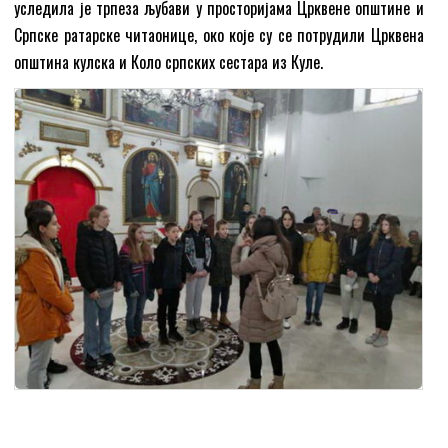
уследила је трпеза љубави у просторијама Црквене општине и
Српске ратарске читаонице, око које су се потрудили Црквена
општина кулска и Коло српских сестара из Куле.