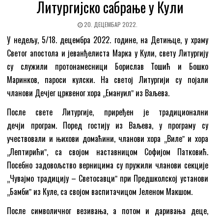
Литургијско сабрање у Кули
20. ДЕЦЕМБАР 2022.
У недељу, 5/18. децембра 2022. године, на Детињце, у храму
Светог апостола и јеванђелиста Марка у Кули, свету Литургију
су служили протонамесници Борислав Тошић и Бошко
Маринков, пароси кулски. На светој Литургији су појали
чланови Дечјег црквеног хора „Емануилˮ из Ваљева.
После свете Литургије, приређен је традиционални
дечји програм. Поред гостију из Ваљева, у програму су
учествовали и њихови домаћини, чланови хора „Вилеˮ и хора
„Лептирићиˮ, са својом наставницом Софијом Патковић.
Посебно задовољство верницима су пружили чланови секције
„Чувајмо традицију – Светосавциˮ при Предшколској установи
„Бамбиˮ из Куле, са својом васпитачицом Јеленом Макшом.
После символичног везивања, а потом и даривања деце,