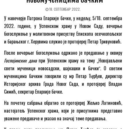
18. СЕПТЕМБАР 2022.
У навечерје Патрона Епархије бачке, у недељу, 5/18. септембра
2022. године, у Успенском храму у Новом Саду, вечерње
богослужење у молитвеном присуству Епископа осечкопољског
и барањског г. Херувима служио је протојереј Петар Тривуновић.
После вечерњег богослужења одржано је предавање у оквиру
Госпојинских дана
при Успенском храму на тему „Новојављени
свети мученици новосадски, шајкашки и бачкиˮ. О светим
мученицима бачким говорили су мр Петар Ђурђев, директор
Историјског архива Града Новог Сада, и протојереј Владан
Симић, секретар Епархије бачке.
На почетку сабрања обратио се протојереј Жељко Латиновић,
настојатељ Успенског храма, који је присутнима представио
уважене предаваче и указао на значај теме предавања.