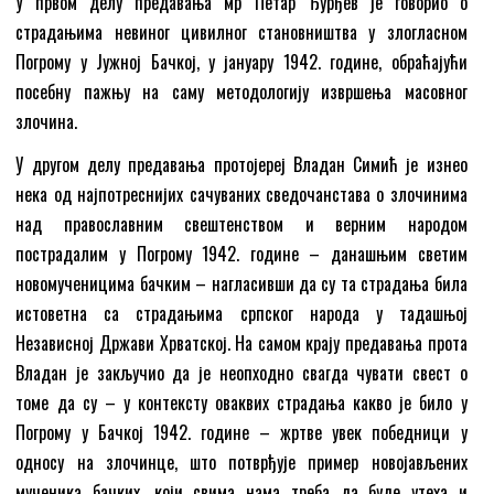
У првом делу предавања мр Петар Ђурђев је говорио о
страдањима невиног цивилног становништва у злогласном
Погрому у Јужној Бачкој, у јануару 1942. године, обраћајући
посебну пажњу на саму методологију извршења масовног
злочина.
У другом делу предавања протојереј Владан Симић је изнео
нека од најпотреснијих сачуваних сведочанстава о злочинима
над православним свештенством и верним народом
пострадалим у Погрому 1942. године – данашњим светим
новомученицима бачким – нагласивши да су та страдања била
истоветна са страдањима српског народа у тадашњој
Независној Држави Хрватској. На самом крају предавања прота
Владан је закључио да је неопходно свагда чувати свест о
томе да су – у контексту оваквих страдања какво је било у
Погрому у Бачкој 1942. године – жртве увек победници у
односу на злочинце, што потврђује пример новојављених
мученика бачких, који свима нама треба да буде утеха и