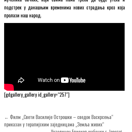
подстрек у данашњим временима нових страдања кроз која
пролази наш народ.
[gdgallery_gallery id_gallery=“257″]
Кретање
← Филм „Свети Василије Острошки – сведок Васкрсења“
чланка
приказан у терапијским заједницама „Земља живих“
Устоличен Епископ шабачки г. Јеротеј →