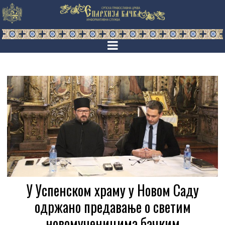
У Успенском храму у Новом Саду
одржано предавање о светим
новомученицима бачким