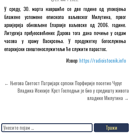
У среду, 30. марта навршиће се две године од упокојења
блажене успомене епископа ваљевског Милутина, првог
архијереја обновљене Епархије ваљевске од 2006. године.
Литургија пређеосвећених Дарова тога дана почиње у седам
часова у храму Васкрсења. У продужетку богослужења
епархијски свештенослужитељи ће служити парастос.
Извор:
https://radioistocnik.info
Кретање
← Његова Светост Патријарх српски Порфирије посетио Чуруг
чланка
Владика Исихије: Крст Господњи је био у средишту живота
владике Милутина →
Search