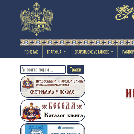
ПОЧЕТАК
ЕПАРХИЈА
EПАРХИЈСКЕ УСТАНОВЕ
РАСПО
Search
for: