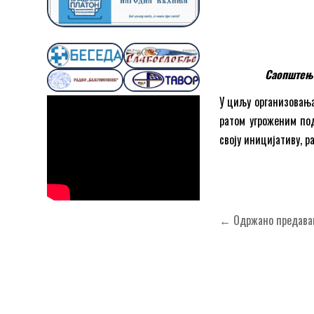
Саопштење
У циљу организовања
ратом угроженим под
своју иницијативу, 
Кретање
← Одржано предавањ
чланка