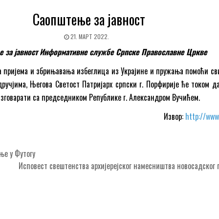
Саопштење за јавност
21. МАРТ 2022.
 за јавност Информативне службе Српске Православне Цркве
 пријема и збрињавања избеглица из Украјине и пружања помоћи св
ручјима, Његова Светост Патријарх српски г. Порфирије ће током да
разговарати са председником Републике г. Александром Вучићем.
Извор:
http://www
е у Футогу
Исповест свештенства архијерејског намесништва новосадског