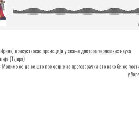
Иринеј присуствовао промоцији у звање доктора теолошких наука
ија (Тајара)
: Молимо се да се што пре седне за преговарачки сто како би се пост
у Ук