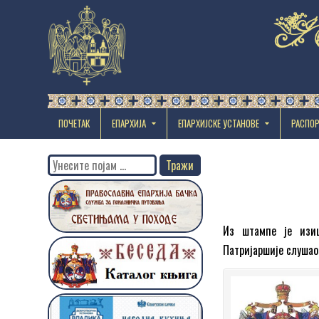
ПОЧЕТАК
ЕПАРХИЈА
EПАРХИЈСКЕ УСТАНОВЕ
РАСПО
Search
for:
Из штампе је изи
Патријаршије слушао