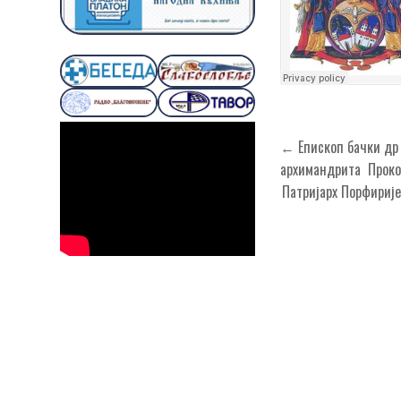
Кретање
← Епископ бачки др 
чланка
архимандрита Прокоп
Патријарх Порфирије