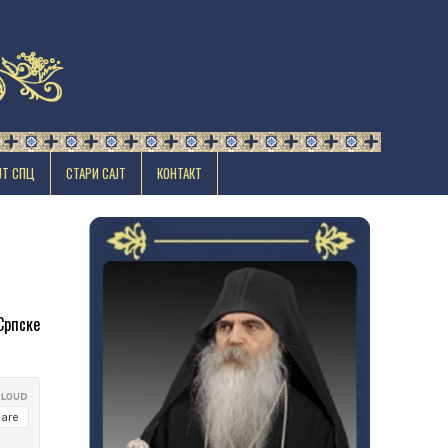
ЈТ СПЦ
СТАРИ САЈТ
КОНТАКТ
Српске