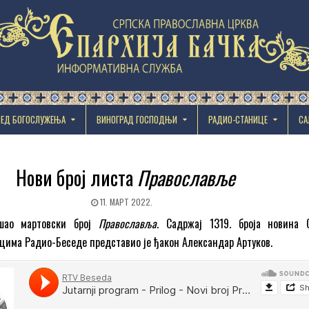
РЕД БОГОСЛУЖЕЊА
ВИНОГРАД ГОСПОДЊИ
РАДИО-СТАНИЦЕ
СА
Нови број листа
Православље
11. МАРТ 2022.
шао мартовски број
Православља
. Садржај 1319. броја новина 
цима Радио-Беседе представио је ђакон Александар Артуков.