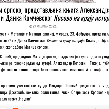
и српској представљена књига Александр
 и Данка Камчевског
Косово на крају истор
23. ФЕБРУАР 2022.
ова и Метохије у Матици српској, у среду, 23. фебруара, представљ
етровића и Данка Камчевског
Косово на крају историје
. Књига је обја
хијског одбора Матице српске.
Станић, председник Матице српске, поздравио је скуп и одржао увод
књизи је говорио један од ауторâ, Александар Петровић. Такође, публ
ује тонски запис говора блаженопочившег епископа Атанасија Јев
 програма учествовале су др Исидора Поповић, рецитатор и мод
лица Досковић, вокална солисткиња, члан Опере хора Српског на
звела песму „Не дам”.