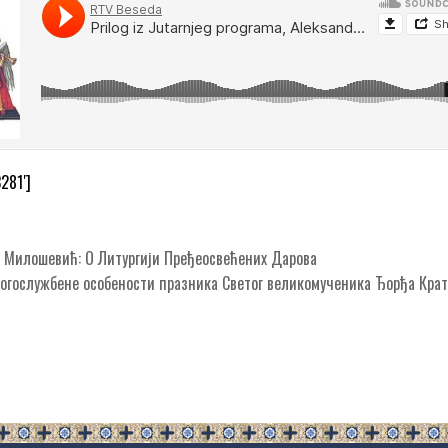
3281′]
 Милошевић: О Литургији Пређеосвећених Дарова
огослужбене особености празника Светог великомученика Ђорђа Кр