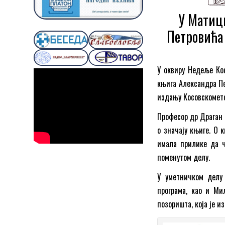
У Матиц
Петровића
У оквиру Недеље Кос
књига Александра П
издању Косовскомето
Професор др Драган 
о значају књиге. О 
имала прилике да ч
поменутом делу.
У уметничком делу
програма, као и Ми
позоришта, која је и