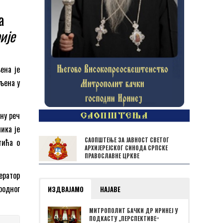
а
ије
ена је
вљена у
ну реч
ика је
САОПШТЕЊЕ ЗА ЈАВНОСТ СВЕТОГ
тића о
АРХИЈЕРЕЈСКОГ СИНОДА СРПСКЕ
ПРАВОСЛАВНЕ ЦРКВЕ
ератор
родног
ИЗДВАЈАМО
НАЈАВЕ
МИТРОПОЛИТ БАЧКИ ДР ИРИНЕЈ У
ПОДКАСТУ „ПЕРСПЕКТИВЕˮ