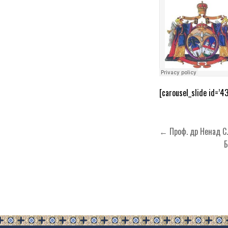
[carousel_slide id=’4
Кретање
← Проф. др Ненад С.
чланка
Б