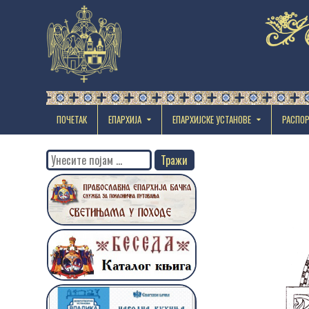
ПОЧЕТАК
ЕПАРХИЈА
EПАРХИЈСКЕ УСТАНОВЕ
РАСПО
Search
for: