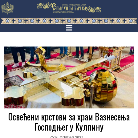
Освећени крстови за храм Вазнесења
Господњег у Кулпину
14. ФЕБРУАР 2022.