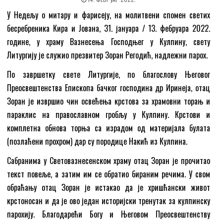
У Недељу о митару и фарисеју, на молитвени спомен светих
бесребреника Кира и Јована, 31. јануара / 13. фебруара 2022.
године, у храму Вазнесења Господњег у Кулпину, свету
Литургију је служио презвитер Зоран Регодић, надлежни парох.
По завршетку свете Литургије, по благослову Његовог
Преосвештенства Епископа бачког господина др Иринеја, отац
Зоран је извршио чин освећења крстова за храмовни торањ и
параклис на православном гробљу у Кулпину. Крстови и
комплетна обнова торња са израдом од материјала булата
(позлаћени прохром) дар су породице Накић из Кулпина.
Сабранима у Световазнесенском храму отац Зоран је прочитао
текст повеље, а затим им се обратио бираним речима. У свом
обраћању отац Зоран је истакао да је хришћански живот
крстоносан и да је ово један историјски тренутак за кулпинску
парохију. Благодарећи Богу и Његовом Преосвештенству