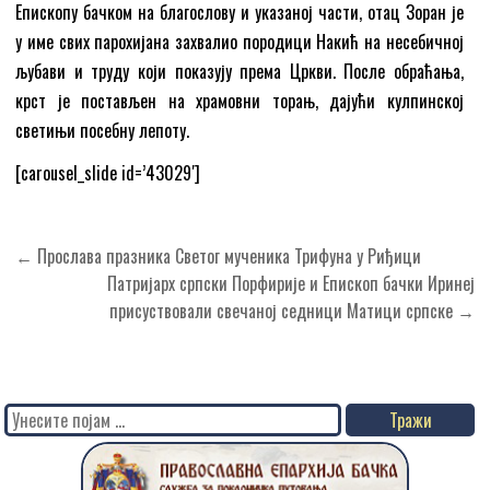
Епископу бачком на благослову и указаној части, отац Зоран је
у име свих парохијана захвалио породици Накић на несебичној
љубави и труду који показују према Цркви. После обраћања,
крст је постављен на храмовни торањ, дајући кулпинској
светињи посебну лепоту.
[carousel_slide id=’43029′]
Кретање
← Прослава празника Светог мученика Трифуна у Риђици
чланка
Патријарх српски Порфирије и Епископ бачки Иринеј
присуствовали свечаној седници Матици српске →
Search
for: