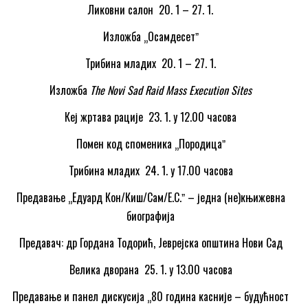
Ликовни салон 20. 1 – 27. 1.
Изложба „Осамдесетˮ
Трибина младих 20. 1 – 27. 1.
Изложба
The Novi Sad Raid Mass Execution Sites
Кеј жртава рације 23. 1. у 12.00 часова
Помен код споменика „Породицаˮ
Трибина младих 24. 1. у 17.00 часова
Предавање „Едуард Кон/Киш/Сам/Е.С.ˮ – једна (не)књижевна
биографија
Предавач: др Гордана Тодорић, Јеврејска општина Нови Сад
Велика дворана 25. 1. у 13.00 часова
Предавање и панел дискусија „80 година касније – будућност