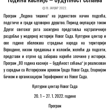
19. ЈАНУАР 2022.
Програм „Ледена тишинаˮ на јединствен начин подсећа,
подстиче и гради одговорно друштво. Период окупације током
Другог светског рата засигурно представља најтрагичније
раздобље у модерној историји Новог Сада. Културни центар и
ове године обележава страдање народа на територији
Војводине, низом предавања и изложби, желећи да подсети,
представи и отргне од заборава највеће злочине у историји.
Програм „80 година касније – будућност сећањаˮ је реализован
у сарадњи са Историјским архивом Града Новог Сада, Епархијом
бачком и организацијом Тераформинг из Новoг Сада.
Културни центар Новог Сада
20. 1 – 27. 1. 2022. године
Програм