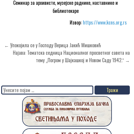
Семинар за архивисте, музејске раднике, наставнике и
библиотекаре
Извор:
https://www.kcns.org.rs
Кретање
← Упокојила се у Господу Верица Јакић Мишковић
чланка
Најава: Тематска седница Националног просветног савета на
тему „Погром у Шајкашкој и Новом Саду 1942.ˮ →
Search
for: