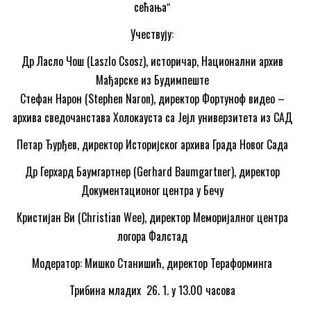
сећањаˮ
Учествују:
Др Ласло Чош (Laszlo Csosz), историчар, Национални архив
Мађарске из Будимпеште
Стефан Нарон (Stephen Naron), директор Фортуноф видео –
архива сведочанстава Холокауста са Јејл универзитета из САД
Петар Ђурђев, директор Историјског архива Града Новог Сада
Др Герхард Баумгартнер (Gerhard Baumgartner), директор
Документационог центра у Бечу
Кристијан Ви (Christian Wee), директор Меморијалног центра
логора Фалстад
Модератор: Мишко Станишић, директор Тераформинга
Трибина младих 26. 1. у 13.00 часова