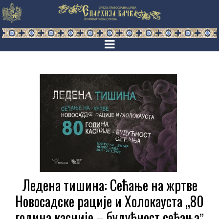
Ледена тишина: Сећање на жртве
Новосадске рације и Холокауста „80
година касније – будућност сећањаˮ