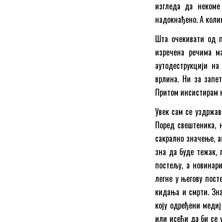
изгледа да некоме
надокнађено. А колик
Шта очекивати од п
изречена речима ма
аутодеструкцији на 
врлина. Ни за запе
Притом инсистирам н
Увек сам се уздржав
Поред свештеника, н
сакрално значење, а
зна да буде тежак, 
постељу, а новинари
легне у његову пост
кидања и смрти. Зна
коју одређени медиј
или исећи да би се 