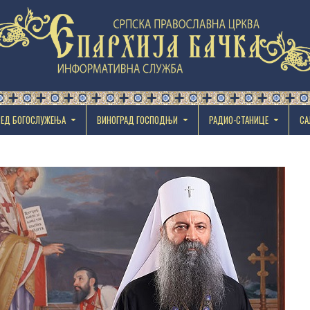
РЕД БОГОСЛУЖЕЊА
ВИНОГРАД ГОСПОДЊИ
РАДИО-СТАНИЦЕ
СА