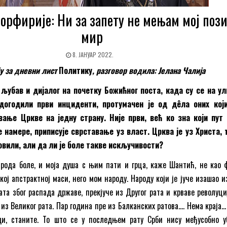
орфирије: Ни за запету не мењам мој пози
мир
8. ЈАНУАР 2022.
у за дневни лист
Политику
, разговор водила: Јелана Чалија
 љубав и дијалог на почетку Божићног поста, када су се на у
догодили први инциденти, протумачен је од дêла оних који
вање Цркве на једну страну. Није први, већ ко зна који пут
 намере, приписује сврставање уз власт. Црква је уз Христа, 
овили, али да ли је боле такве искључивости?
 рода боле, и моја душа с њим пати и грца, каже Шантић, не као 
ој апстрактној маси, него мом народу. Народу који је јуче изашао и
ата због распада државе, прекјуче из Другог рата и крваве револуци
 из Великог рата. Пар година пре из Балканских ратова…. Нема краја…
и, станите. То што се у последњем рату Срби нису међусобно у