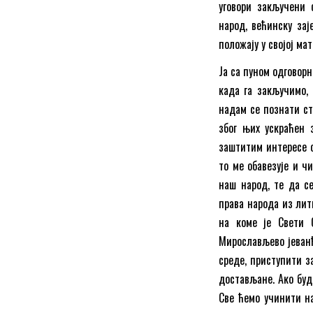
уговори закључени 
народ, већинску за
положају у својој ма
Ја са пуном одговор
када га закључимо, 
надам се познати ст
због њих ускраћен 
заштитим интересе о
то ме обавезује и ч
наш народ, те да се
права народа из лити
на коме је Свети 
Мирослављево јеванђ
среде, приступити з
достављане. Ако буд
Све ћемо учинити на