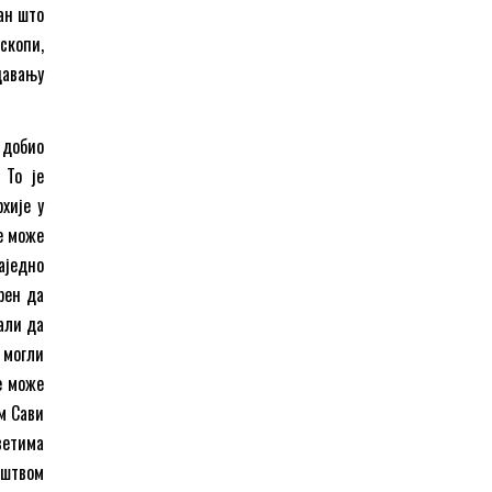
ан што
скопи,
давању
 добио
 То је
хије у
е може
аједно
рен да
али да
 могли
е може
ом Сави
ветима
иштвом