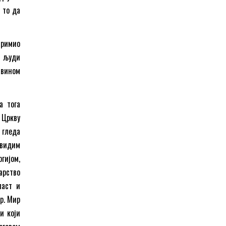
 то да
примио
е људи
савином
а тога
. Цркву
 гледа
 видим
гијом,
арство
ласт и
ир. Мир
и који