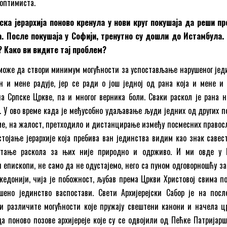
оптимиста.
пска јерархија поново кренула у нови круг покушаја да реши п
а. После покушаја у Софији, тренутно су дошли до Истамбула.
? Како ви видите тај проблем?
 може да створи минимум могућности за успостављање нарушеног јед
н и мене радује, јер се ради о још једној од рана која и мене и 
а Српске Цркве, па и многог верника боли. Сваки раскол је рана н
. У ово време када је међусобно удаљавање људи једних од других п
ме, на жалост, претходило и дистанцирање између посмесних правос
стојање јерархије која пребива ван јединства видим као знак савест
стање раскола за њих није природно и одрживо. И ми овде у 
и епископи, не само да не одустајемо, него са пуном одговорношћу за
кедонији, чија је побожност, љубав према Цркви Христовој свима по
ено јединство васпостави. Свети Архијерејски Сабор је на пос
и различите могућности које пружају свештени канони и начела ц
а поново позове архијереје које су се одвојили од Пећке Патријарш