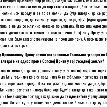
а Божијом промишљу. Мир је плод Божијег благослова, благослова њ
ја каже на неколико места да мир ствара плодност, блатостање, нап
ја желим мом народу и за то се молим: да буде плодан, да се ра
еативан, напредан, да живимо у радости, да се радујемо једни другим
гима, а не да се млатимо моткама по улицама. Свако има одговорн
орност доживљавам и живим на овакав начин. Онај ко у Цркву уно
ења или било каквог странчарења је промашио тему. А промашену т
дели кратак корак.
ку Православну Цркву важно потписивање Темељног уговора са
 гледате на однос према Српској Цркви у тој суседној земљи?
опске комисије да се у јавном говору у Европској унији не корис
да ће у годинама које су пред нама бити озбиљних притисака за п
ета европских народа. И из тог угла гледано, мислим да је добро
 ће, макар осујетити намеру било које будуће владе да тако нешто п
 из Боке сигурно претерује када каже да су идентитети у републици
здани. Литије су га у потпуности демантовале. Чињеница да су ан