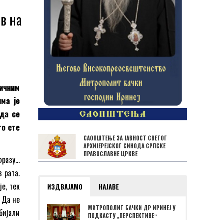
в на
личним
ма је
 да се
то сте
САОПШТЕЊЕ ЗА ЈАВНОСТ СВЕТОГ
АРХИЈЕРЕЈСКОГ СИНОДА СРПСКЕ
ПРАВОСЛАВНЕ ЦРКВЕ
фразу…
з рата.
је, тек
ИЗДВАЈАМО
НАЈАВЕ
 Да не
МИТРОПОЛИТ БАЧКИ ДР ИРИНЕЈ У
бијали
ПОДКАСТУ „ПЕРСПЕКТИВЕˮ