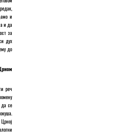
еговом
редак,
ђамо и
а и да
ост за
си дух
ему до
 Црном
ти реч
ромену
 да се
окуша.
 Црној
алогни