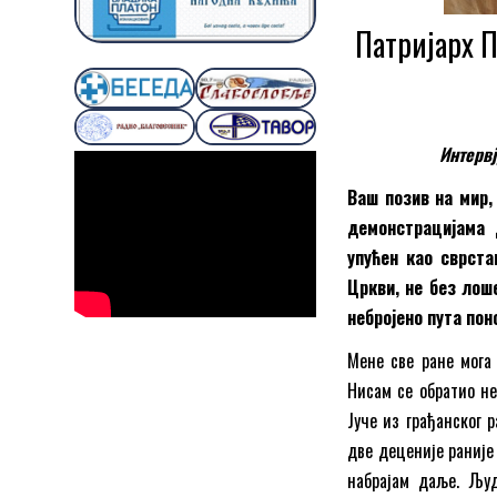
Патријарх П
Интервј
Ваш позив на мир,
демонстрацијама 
упућен као сврста
Цркви, не без лоше
небројено пута пон
Мене све ране мога
Нисам се обратио нек
Јуче из грађанског р
две деценије раније
набрајам даље. Људ