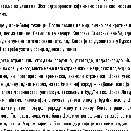
асиље на улицама. Због одговорности коју имамо сви за све, морамо
има.
је у црно-белој техници. После позива на мир, лично сам критике 
а, веома сличне. Сетих се те вечери Кеноових Стилских вежби, гд
иде и тумаче потпуно различито. Код Кеноа је то духовито, а у Куро
 то треба узети у обзир, односно у памет.
ркве страначким оградама апсурдно, ускогрудо, недалековидо. Им
и на срећу много, много мање него страначких и медијских пројекција
мо, ни просторно ни временски, акамоли страначки. Црква увек
не целину једног народа, макар био и мој народ – најбољи, како ја
 гледа човечанство, универзум, васељену и будући век. Црква Литур
им тајнама, икономијом спасења, узноси епоху у будући век, у Ц
оталитету, све – људе, природу, живу и неживу. Какве странке, в
лога! То, пак, не искључује бригу Цркве за данашњицу, за хлеб, за м
е од свега. Мир је највиши божански дар који је дат свим људима 