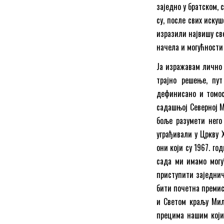
заједно у братском,
су, после свих иску
изразили највишу св
начела и могућности
Ја изражавам лично 
трајно решење, пу
дефинисано и томосо
садашњој Северној М
боље разумети него
уграђивали у Цркву 
они који су 1967. г
сада ми имамо могу
приступити заједнич
бити почетна премиса
и Светом краљу Мил
прецима нашим који