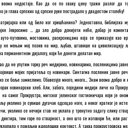
 веома недостаје. Као да се по сваку цену тражи разлог да т
о је глава српских од српске руке пострадало у двадестом столећу!
атријарха или од било ког хришћанина? Једноставна, библијска м
јке Јевросиме: … да зло добра донијети неће, добар је комент
ауто-путевима, мостовима, раскрсницама која се приказује као вр
ту не мењам мој позив на мир, љубав, штавише на цивилизацију љ
а перманентном дијалогу, који ће донети делатан мир.
ао да не упутим горку реч медијима, новинарима, посленицима јавне
ајвише мојих пријатеља су новинари. Синтагма посленик јавне реч
ко се боље замислимо. Обавезује много, много… Знам веома добро и 
горак новинарски хлеб. Али, забога, поједини медији личе на Прокру
 на самог Прокрустра, митског јелинског гостионичара који је оном
ељу уколико је сувише дугачак одсецао ноге, а неког кратког је исте
чи, уколико се нечији став не уклапа у тренутно задату слику ства
 диктира, тим горе по стварност, а оно што се изговори ће, или рас
уклопило у пожељни идеолошки контекст. А таква прокрустровска ме