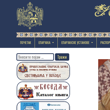
ПОЧЕТАК
ЕПАРХИЈА
EПАРХИЈСКЕ УСТАНОВЕ
РАСПО
Search
for: