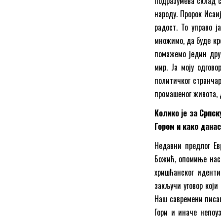
подразумева склад с
народу. Пророк Исаи
радост. То управо 
множимо, да буде кр
помажемо једин дру
мир. Ја моју одгов
политичког странчар
промашеног живота, 
Колико је за Српс
Гором и како данас
Недавни предлог Евр
Божић, опомиње нас 
хришћанског идентит
закључи уговор који
Наш савремени писац
Гори и иначе непоу