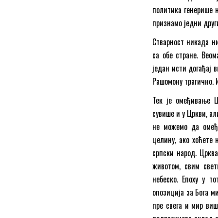
политика генерише н
признамо једни друг
Стварност никада ни
са обе стране. Веом
један исти догађај в
Рашомону трагично. И
Тек је омеђивање Ц
сувише и у Цркви, ал
не можемо да омеђи
целину, ако хоћете 
српски народ. Црква
животом, свим свет
небеско. Епоху у т
опозиција за Бога ми
пре свега и мир виш