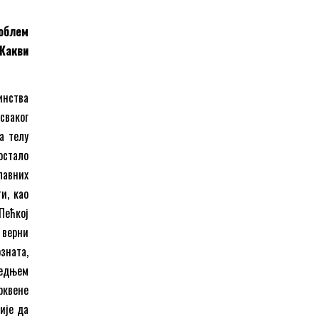
роблем
 Какви
инства
сваког
а телу
остало
лавних
и, као
Пећкој
 верни
зната,
ледњем
рквене
ије да