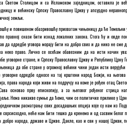
са Светом Столицом и са Исламском заједницом, оставила је ве
једницу и већинску Српску Православну Цркву у апсурдно неравноп
тичној земљи.
ношћу и повишеном обазривошћу прихватам чињеницу да ће Темељни у
по правној снази бити изнад локалних закона. Стога ћу и овде по
ав да одредбе уговора морају бити на добро свих и да нико не сме д
за неко право. Лично се осећам обавезним да на исти начин ув
бе уговорне стране, и Српску Православну Цркву и Републику Црну Го
ињеница да обе стране у огромној већини чини један исти верујући 
 уговорне одредбе односе на тај крштени народ Божји, на његова 
ја, права народа који живи на подручју на коме је рођен отац Свето
Сава основао прву епископију, а за његовог рођеног стрица на
еље. Нема никакве сумње да ћемо, чим се политичке прилике у Црно
аједничком расматрању свих досадашњих опција које су нам из Под
е сврсисходно, неће нам бити тешко да кренемо и од сасвим белог п
 добро народа, државе и Цркве. Дакле, као и сви у нашој Цркви, п