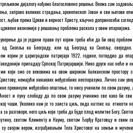
 стрпљивом дијалогу нађемо благословено решење. Веома сам задовољ
шења, заправо великих страдања, архиепископ Јован и сви његови епи
ест, љубав према Цркви и верност Христу, кључно доприносећи сагле
 црквене икономије у решавању проблема раскола у овим епархијама.
уверење да је једини прави пут којим треба ићи да би овај проблем
т од Скопља ка Београду, или од Београд ка Скопљу, свеједно.
м којим је цариградски патријарх 1922. године, потврдио да епар
акедонији припадају Српској Патријаршији. Нико други нас неће и н
 ми који смо се вековима на овом широком балканском простору з
Христову, немајући никаквих међусобних неспоразума. Лично сам уве
одине прекинули међусобно општење, то нису учинили по свом разуму, 
ћност и пуну слободу да по свом разуму учинимо све како би сви
кој чаши. Уколико нам је то заиста циљ, онда натпис на етикети н
 за разговоре, него циљ који треба да буде плод молитве Богу, Свет
утину, светом Клименту и Науму, светом Ђорђу Кратовцу и свим с
 су својом вером, изграђивањем Тела Христовог на земљи и мучен