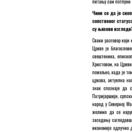
питању сам потпуни 
Чини се да је ско
сопственог статус
су њихови изгледи
Сваки разговор који
Цркве је благослове
свештеника, епископ
Христовом, на Цркви
пожељно, када је то
цркава, актуелна на
знак спознаје да 
Патријаршији, српск
народ у Северној Ма
желимо да се наруш
заседању сагледавш
икономије одлучио д