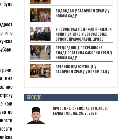
о буде
ВИДОВДАН У САБОРНОМ ХРАМУ У
НОВОМ САДУ
удрост
У НОВОМ САДУ ОДРЖАН ПРИЈЕМНИ
ар и о
ИСПИТ ЗА УПИС У БОГОСЛОВИЈЕ
СРПСКЕ ПРАВОСЛАВНЕ ЦРКВЕ
хунска
ПРЕДСЕДНИЦА ПОКРАЈИНСКЕ
убави.
ВЛАДЕ ПОСЕТИЛА САБОРНИ ХРАМ У
НОВОМ САДУ
ПРАЗНИК ПЕДЕСЕТНИЦЕ У
 речи.
САБОРНОМ ХРАМУ У НОВОМ САДУ
и, има
колико
Posts not found
строву
е који
ПРОТОЈЕРЕЈ СРБИСЛАВ СТОЈАНОВ,
зао до
БАЧКА ТОПОЛА, 26. 7. 2026.
рности
тезати
дијска