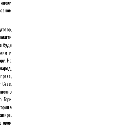
ћински
равном
говор,
новити
а буде
ажим и
ру. На
народ,
права,
г Саве,
писано
ј Гори
горице
апира.
о овом