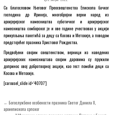
Са благословом Његовог Преосвештенства Епископа бачког
господина др Иринеја, многобројни верни народ из
архијерејског намесништва суботичког и архијерејског
намесништва сомборског је и ове године учествовао у акцији
прикупљања пакетићâ за децу са Косова и Метохије, а поводом
предстојећег празника Христовог Рождества.
Предвођени својим свештенством, верници из наведених
архијерејских намесништава својим даровима су пружили
допринос овој добротворној акцији, као гест помоћи деци са
Косова и Метохије.
[carousel_slide id=’40707′]
Кретање
← Богослужбене особености празника Светог Данила II,
чланка
архиeпископа српског