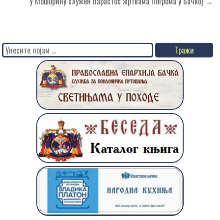
У Мошорину служен парастос жртвама Погрома у Бачкој →
Search
for: