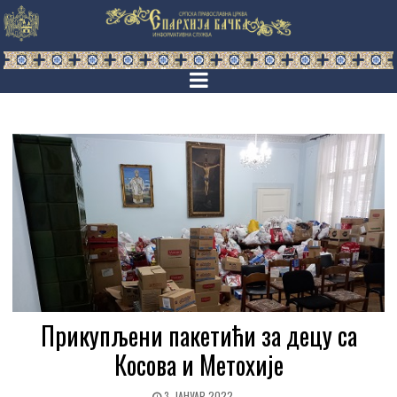
Прикупљени пакетићи за децу са
Косова и Метохије
3. ЈАНУАР 2022.