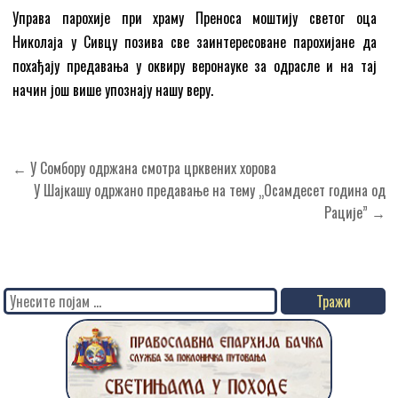
Управа парохије при храму Преноса моштију светог оца
Николаја у Сивцу позива све заинтересоване парохијане да
похађају предавања у оквиру веронауке за одрасле и на тај
начин још више упознају нашу веру.
Кретање
← У Сомбору одржана смотра црквених хорова
чланка
У Шајкашу одржано предавање на тему „Осамдесет година од
Рације” →
Search
for: