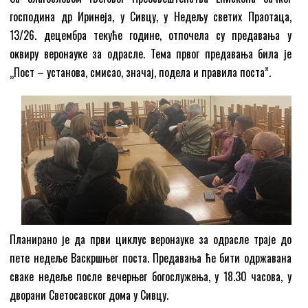
господина др Иринеја, у Сивцу, у Недељу светих Праотаца,
13/26. децембра текуће године, отпочела су предавања у
оквиру веронауке за одрасле. Тема првог предавања била је
„Пост – установа, смисао, значај, подела и правила поста”.
Планирано је да први циклус веронауке за одрасле траје до
пете недеље Васкршњег поста. Предавања ће бити одржавана
сваке недеље после вечерњег богослужења, у 18.30 часова, у
дворани Светосавског дома у Сивцу.