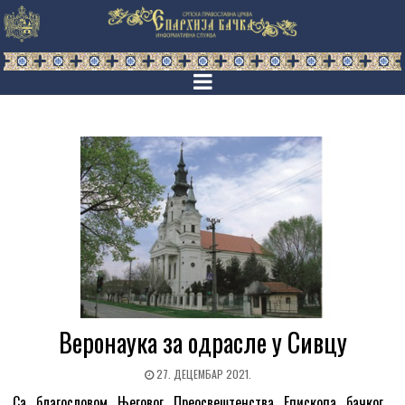
Веронаука за одрасле у Сивцу
27. ДЕЦЕМБАР 2021.
Са благословом Његовог Преосвештенства Епископа бачког