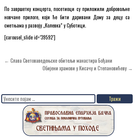
По завршетку концерта, посетиоци су приложили добровољне
новчане прилоге, који ће бити даривани Дому за децу са
сметњама у развоју ,,Колевка” у Суботици.
[carousel_slide id=’39592′]
Кретање
← Слава Световаведењске обитељи манастира Бођани
чланка
Обијени храмови у Кисачу и Степановићеву →
Search
for: