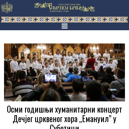
Осми годишњи хуманитарни концерт
Дечјег црквеног хора ,,Емануил” у
Суботици