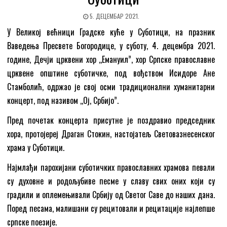
5. ДЕЦЕМБАР 2021.
У Великој већници Градске куће у Суботици, на празник
Ваведења Пресвете Богородице, у суботу, 4. децембра 2021.
године, Дечји црквени хор ,,Емануил”, хор Српске православне
црквене општине суботичке, под вођством Исидоре Ане
Стамболић, одржао је свој осми традиционални хуманитарни
концерт, под називом ,,Ој, Србијо”.
Пред почетак концерта присутне је поздравио председник
хора, протојереј Драган Стокин, настојатељ Световазнесенског
храма у Суботици.
Најмлађи парохијани суботичких православних храмова певали
су духовне и родољубиве песме у славу свих оних који су
градили и оплемењивали Србију од Светог Саве до наших дана.
Поред песама, малишани су рецитовали и рецитације најлепше
српске поезије.