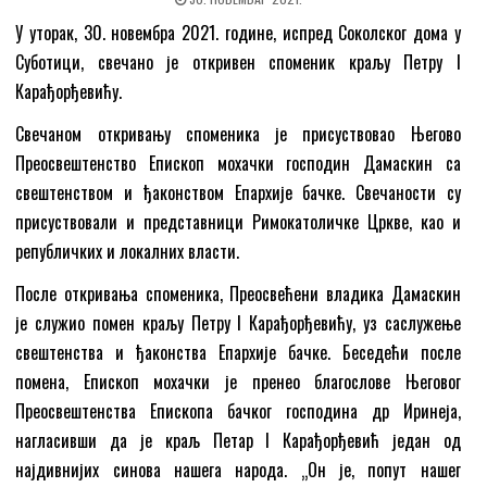
У уторак, 30. новембра 2021. године, испред Соколског дома у
Суботици, свечано је откривен споменик краљу Петру I
Карађорђевићу.
Свечаном откривању споменика је присуствовао Његово
Преосвештенство Епископ мохачки господин Дамаскин са
свештенством и ђаконством Епархије бачке. Свечаности су
присуствовали и представници Римокатоличке Цркве, као и
републичких и локалних власти.
После откривања споменика, Преосвећени владика Дамаскин
је служио помен краљу Петру I Карађорђевићу, уз саслужење
свештенства и ђаконства Епархије бачке. Беседећи после
помена, Епископ мохачки је пренео благослове Његовог
Преосвештенства Епископа бачког господина др Иринеја,
нагласивши да је краљ Петар I Карађорђевић један од
најдивнијих синова нашега народа. „Он је, попут нашег