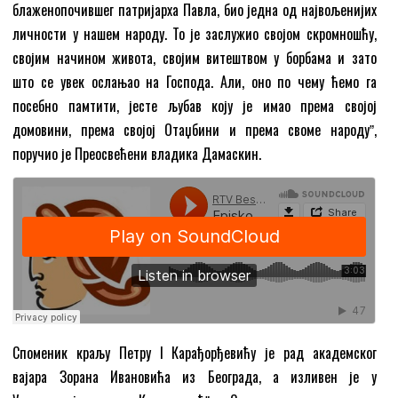
блаженопочившег патријарха Павла, био једна од највољенијих
личности у нашем народу. То је заслужио својом скромношћу,
својим начином живота, својим витештвом у борбама и зато
што се увек ослањао на Господа. Али, оно по чему ћемо га
посебно памтити, јесте љубав коју је имао према својој
домовини, према својој Отаџбини и према своме народуˮ,
поручио је Преосвећени владика Дамаскин.
Споменик краљу Петру I Карађорђевићу је рад академског
вајара Зорана Ивановића из Београда, а изливен је у