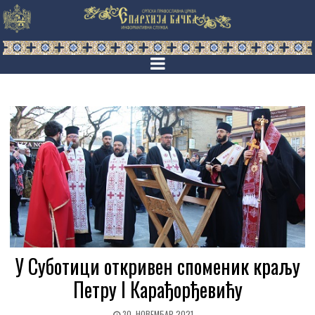
У Суботици откривен споменик краљу
Петру I Карађорђевићу
30. НОВЕМБАР 2021.