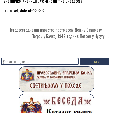
Уметничкој ливници ,,Кузмановићˮ из Смедерева.
[carousel_slide id=’39353′]
Кретање
← Четрдесетодневни парастос протојереју Дејану Станојеву
чланка
Погром у Бачкој 1942. године: Погром у Чуругу →
Search
for: