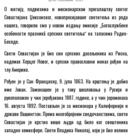
О житију, подвизима и мисионарском прегалаштву светог
Севастијана Џексонског, новопросијавшег светитеља из рода
нашега, говорили смо у новом издању емисије „Богослужбене
особености празникâ српских светитељаˮ на таласима Радио-
Беседе.
Свети Севастијан је био син српских досељеника из Рисна,
надомак Херцег Новог, и српски православни монах рођен на
тлу Америке.
Рођен је у Сан Франциску, 9. јула 1863. На крштењу је добио
име Јован. Замонашен је у току школовања у Русији и
рукоположен у чин јерођакона 1887. године, а у чин јеромонаха
16. августа 1892. Постављен је за мисионара у Калифорнији и
држави Вашингтон. Према многобројним сведочанствима, свети
Севастијан је крстио више људи од било ког свештеника
западне хемисфере. Свети Владика Николај, који је био велики