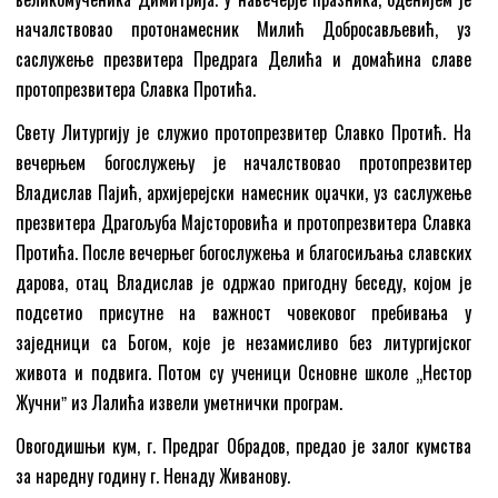
началствовао протонамесник Милић Добросављевић, уз
саслужење презвитера Предрага Делића и домаћина славе
протопрезвитера Славка Протића.
Свету Литургију је служио протопрезвитер Славко Протић. На
вечерњем богослужењу је началствовао протопрезвитер
Владислав Пајић, архијерејски намесник оџачки, уз саслужење
презвитера Драгољуба Мајсторовића и протопрезвитера Славка
Протића. После вечерњег богослужења и благосиљања славских
дарова, отац Владислав је одржао пригодну беседу, којом је
подсетио присутне на важност човековог пребивања у
заједници са Богом, које је незамисливо без литургијског
живота и подвига. Потом су ученици Основне школе „Нестор
Жучниˮ из Лалића извели уметнички програм.
Овогодишњи кум, г. Предраг Обрадов, предао је залог кумства
за наредну годину г. Ненаду Живанову.