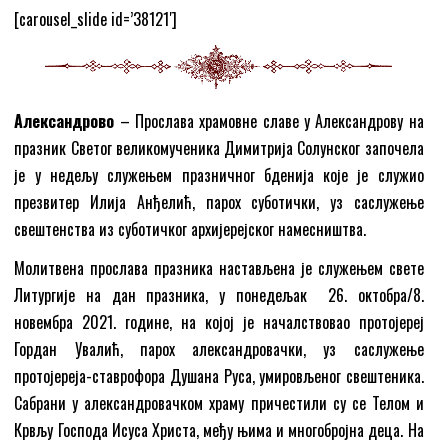
[carousel_slide id=’38121′]
Александрово
– Прослава храмовне славе у Александрову на
празник Светог великомученика Димитрија Солунског започела
је у недељу служењем празничног бденија које је служио
презвитер Илија Анђелић, парох суботички, уз саслужење
свештенства из суботичког архијерејског намесништва.
Молитвена прослава празника настављена је служењем свете
Литургије на дан празника, у понедељак 26. октобра/8.
новембра 2021. године, на којој је началствовао протојереј
Гордан Увалић, парох александровачки, уз саслужење
протојереја-ставрофора Душана Руса, умировљеног свештеника.
Сабрани у александровачком храму причестили су се Телом и
Крвљу Господа Исуса Христа, међу њима и многобројна деца. На