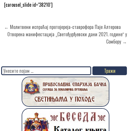
[carousel_slide id=’38210′]
Кретање
← Молитвени испраћај протојереја-ставрофора Паје Алтерова
чланка
Отворена манифестација „Светођурђевски дани 2021. годинеˮ у
Сомбору →
Search
for: