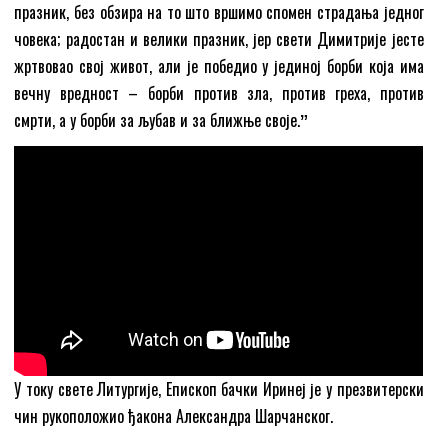
празник, без обзира на то што вршимо спомен страдања једног
човека; радостан и велики празник, јер свети Димитрије јесте
жртвовао свој живот, али је победио у јединој борби која има
вечну вредност – борби против зла, против греха, против
смрти, а у борби за љубав и за ближње своје.
ˮ
У току свете Литургије, Епископ бачки Иринеј је у презвитерски
чин рукоположио ђакона Александра Шарчанског.