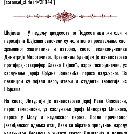
[carousel_slide id=’38044′]
Шајкаш
– У недељу двадесету по Педесетници житељи и
парохијани Шајкаша започели су молитвено прослављање свог
храмовног заштитника и патрона, светог великомученика
Димитрија Мироточивог. Празничим бденијем је началствовао
протојереј-ставрофор Славко Пајовић, парох госпођиначки, уз
саслужење јереја Срђана Јанковића, пароха надаљског. За
певницом су појали вероучитељи и студенти теологије из
Шајкаша.
На светој Литургији је началствовао јереј Иван Спасевски,
парох темерински, уз саслужење јереја Милорада Мишкова,
пароха у Молу и надлежног пароха. После прочитаног
јеванђелског одељка отац Иван се обратио присутном народу
надахнутом беседом о животу светог Димитрија и подвигу