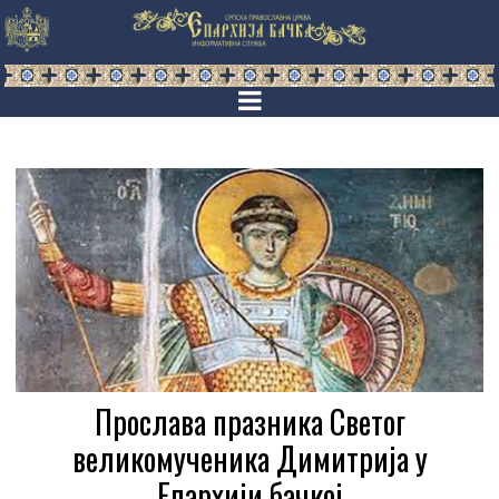
Прослава празника Светог
великомученика Димитрија у
Епархији бачкој