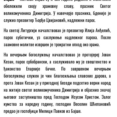
обележили своју храмовну славу, празник Светог
великомученика Димитрија. У навечерје празника, бденије је
служио презвитер Ђорђе Цвијановић, надлежни парох.
На светој Литургији началствовао је презвитер Илија Анђелић,
парох суботички, уз саслужење надлежног пароха. После
заамовне молитве извршен је трократни опход око храма.
На вечерњем богослужењу началствовао је протојереј Јован
Кезан, парох србобрански, а саслуживало му је свештенство и
ђаконство Епархије бачке. По завршеном вечерњем
богослужењу служен је чин благосиљања славских дарова, а
прота Јован Кезан је у пригодној беседи подсетио верни народ
на житије светог великомученика Димитрија и објаснио значај
његовог заступништва пред Господом Исусом Христом. Залог
кумства за наредну годину, господин Веселин Шћепановић
предао је госпођици Милици Павков из Бајше.