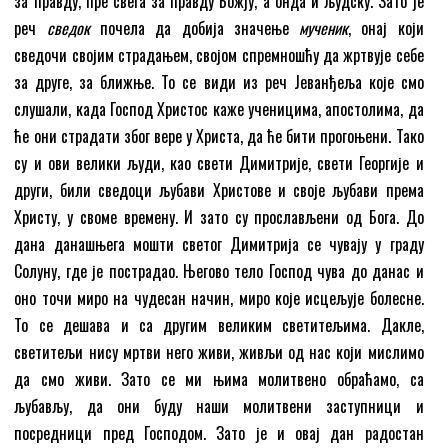
за правду, пре свега за правду Божју, а онда и људску. Зато је
реч
сведок
почела да добија значење
мученик
, онај који
сведочи својим страдањем, својом спремношћу да жртвује себе
за друге, за ближње. То се види из речӣ Јеванђеља које смо
слушали, када Господ Христос каже ученицима, апостолима, да
ће они страдати због вере у Христа, да ће бити прогоњени. Тако
су и ови велики људи, као свети Димитрије, свети Георгије и
други, били сведоци љубави Христове и своје љубави према
Христу, у своме времену. И зато су прослављени од Бога. До
дана данашњега мошти светог Димитрија се чувају у граду
Солуну, где је пострадао. Његово тело Господ чува до данас и
оно точи миро на чудесан начин, миро које исцељује болесне.
То се дешава и са другим великим светитељима. Дакле,
светитељи нису мртви него живи, живљи од нас који мислимо
да смо живи. Зато се ми њима молитвено обраћамо, са
љубављу, да они буду наши молитвени заступници и
посредници пред Господом. Зато је и овај дан радостан