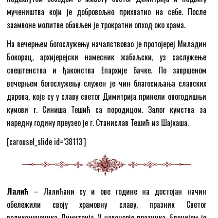
мучеништва који је добровољно прихватио на себе. После
заамвоне молитве обављен је трократни опход око храма.
На вечерњем богослужењу началствовао је протојереј Миладин
Бокорац, архијерејски намесник жабаљски, уз саслужење
свештенства и ђаконства Епархије бачке. По завршеном
вечерњем богослужењу служен је чин благосиљања славских
дарова, које су у славу светог Димитрија принели овогодишњи
кумови г. Синиша Тешић са породицом. Залог кумства за
наредну годину преузео је г. Станислав Тешић из Шајкаша.
[carousel_slide id=’38113′]
Лалић
– Лалићани су и ове године на достојан начин
обележили своју храмовну славу, празник Светог
великомученика Димитрија. У навечерје празника, бденијем је