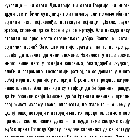
кукавице – ни свети Димитрије, ни свети Георгије, ни многи
други свети. Били су војници по занимању, али не само обични
војници него војсковође, истакнути војници. Дакле, људи
храбри, спремни да се боре и да се жртвују. Али никада нису
ставили на прво место овоземаљска добра. Зашто је частан
војнички позив? Зато што он није срачунат на то да иде да
осваја, да пљачка, да чини злочине. Нажалост, у наше време,
много више него у ранијим вековима, благодарећи људској
злоби и савременој технологији ратној, то се дешава у много
већој мери него раније у историји. Огромна су страдања широм
наше планете. Али, они који су у војсци да би бранили правду,
да би бранили своје ближње, да би бранили невине и притом
свој живот излажу свакој опасности, не жале га – о чему у
целој нашој историји и историји многих народа налазимо многе
примере, све до наших дана – ти људи тиме сведоче своју
љубав према Господу Христу; сведоче спремност да се жртвују