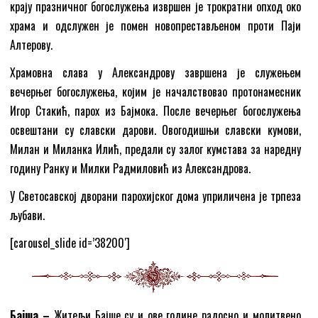
крају празничног богослужења извршен је трократни опход око
храма и одслужен је помен новопрестављеном проти Паји
Алтерову.
Храмовна слава у Александрову завршена је служењем
вечерњег богослужења, којим је началствовао протонамесник
Игор Стакић, парох из Бајмока. После вечерњег богослужења
освештани су славски дарови. Овогодишњи славски кумови,
Милан и Миланка Илић, предали су залог кумстава за наредну
годину Ранку и Милки Радмиловић из Александрова.
У Светосавској дворани парохијског дома уприличена је трпеза
љубави.
[carousel_slide id=’38200′]
Бајша
–
Житељи Бајше су и ове године радосно и молитвено