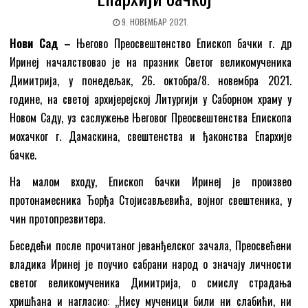
9. НОВЕМБАР 2021.
Нови Сад –
Његово Преосвештенство Епископ бачки г. др
Иринеј началствовао је на празник Светог великомученика
Димитрија, у понедељак, 26. октобра/8. новембра 2021.
године, на светој архијерејској Литургији у Саборном храму у
Новом Саду, уз саслужење Његовог Преосвештенства Епископа
мохачког г. Дамаскина, свештенства и ђаконства Епархије
бачке.
На малом входу, Епископ бачки Иринеј је произвео
протонамесника Ђорђа Стојисављевића, војног свештеника, у
чин протопрезвитера.
Беседећи после прочитаног јеванђелског зачала, Преосвећени
владика Иринеј је поучио сабрани народ о значају личности
светог великомученика Димитрија, о смислу страдања
хришћана и нагласио: „Нису мученици били ни слабићи, ни