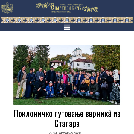
Поклоничко путовање верникâ из
Стапара
24. ОКТОБАР 2021.