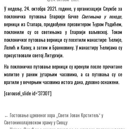
У недељу, 24. октобра 2021. године, у организацији Службе за
поклоничка путовања Епархије бачке
Светињама у походе
,
верници из Стапара, предвођени презвитером Ђуром Родићем,
поклонили су се светињама у Епархији ваљевској. Током
поклоничког путовања верници су посетили манастире: Ђелије,
Лелић и Каону, а затим и Бранковину. У манастиру Ћелијама су
присуствовали светој Литургији.
На поклоничко путовање верници су кренули после прочитане
молитве у раним јутарњим часовима, а са путовања су се
вратили у вечерњим часовима истога дана, духовно оснажени.
[carousel_slide id=’37301′]
Кретање
← Гостовање црквеног хора „Свети Јован Крститељˮ у
чланка
Светониколајевском храму у Сивцу