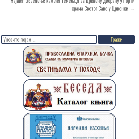
Најава: Освећење камена темељца за црквену дворану у порти
храма Светог Саве у Црвенки →
Search
for: