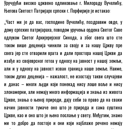
Уручујући високо црквено одликовање г. Милораду Вучелићу,
Његова Светост Патријарх српски г. Порфирије је истакао:
„Част ми је да вас, господине Вучелићу, поздравим овде, у
дому српских патријараха, поводом уручења ордена Светог Саве
одлуком Светог Архијерејског Синода, а због свега што сте
током више деценија чинили за своју и за нашу Цркву пре
свега јер сте отварили врата и дали простора нашој Цркви да
изађе из својеврсног гетоа у односу на јавност у нашој земљи,
али и у односу на јавност изван граница наше земље. Наиме,
током дугих деценија – нажалост, не изостају такви случајеви
и данас – многи људи који понекад нису лоше воље и нису
злонамерни, али немају много информација и знања из живота
Цркве, знања о њеној природи, дају себи за право да на сваки
начин јавности тумаче оно што је природа и сама суштина
Цркве, као и оно што је њено послање у свету. Међутим, знамо
ми то добро да постоје и они који најблаже речено немају