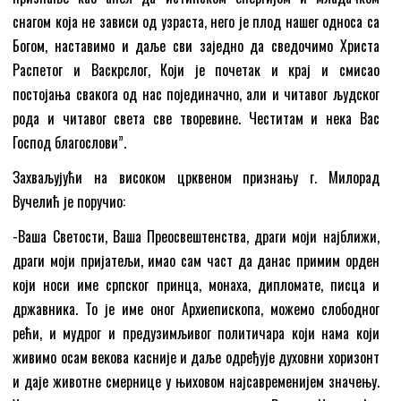
снагом која не зависи од узраста, него је плод нашег односа са
Богом, наставимо и даље сви заједно да сведочимо Христа
Распетог и Васкрслог, Који је почетак и крај и смисао
постојања свакога од нас појединачно, али и читавог људског
рода и читавог света све творевине. Честитам и нека Вас
Господ благослови”.
Захваљујући на високом црквеном признању г. Милорад
Вучелић је поручио:
-Ваша Светости, Ваша Преосвештенства, драги моји најближи,
драги моји пријатељи, имао сам част да данас примим орден
који носи име српског принца, монаха, дипломате, писца и
државника. То је име оног Архиепископа, можемо слободног
рећи, и мудрог и предузимљивог политичара који нама који
живимо осам векова касније и даље одређује духовни хоризонт
и даје животне смернице у њиховом најсавременијем значењу.