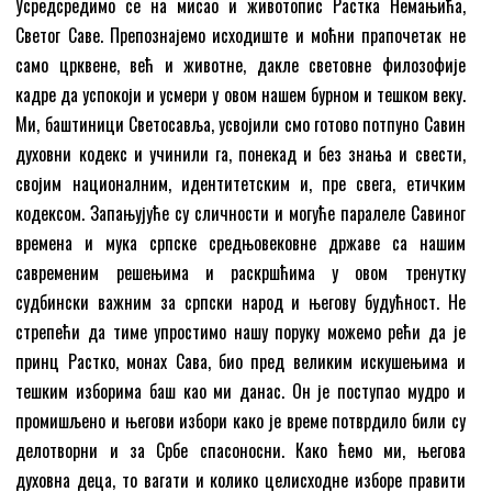
Усредсредимо се на мисао и животопис Растка Немањића,
Светог Саве. Препознајемо исходиште и моћни прапочетак не
само црквене, већ и животне, дакле световне филозофије
кадре да успокоји и усмери у овом нашем бурном и тешком веку.
Ми, баштиници Светосавља, усвојили смо готово потпуно Савин
духовни кодекс и учинили га, понекад и без знања и свести,
својим националним, идентитетским и, пре свега, етичким
кодексом. Запањујуће су сличности и могуће паралеле Савиног
времена и мука српске средњовековне државе са нашим
савременим решењима и раскршћима у овом тренутку
судбински важним за српски народ и његову будућност. Не
стрепећи да тиме упростимо нашу поруку можемо рећи да је
принц Растко, монах Сава, био пред великим искушењима и
тешким изборима баш као ми данас. Он је поступао мудро и
промишљено и његови избори како је време потврдило били су
делотворни и за Србе спасоносни. Како ћемо ми, његова
духовна деца, то вагати и колико целисходне изборе правити