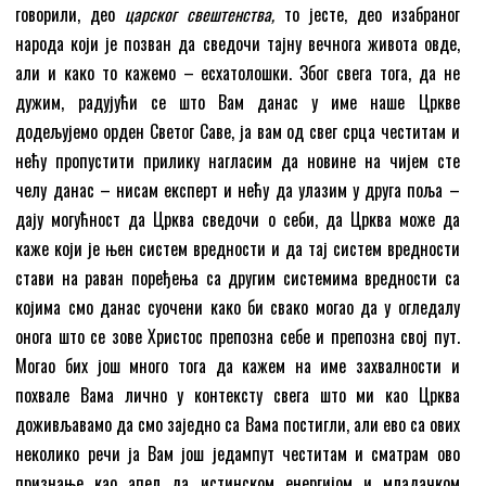
говорили, део
царског свештенства,
то јесте, део изабраног
народа који је позван да сведочи тајну вечнога живота овде,
али и како то кажемо – есхатолошки. Због свега тога, да не
дужим, радујући се што Вам данас у име наше Цркве
додељујемо орден Светог Саве, ја вам од свег срца честитам и
нећу пропустити прилику нагласим да новине на чијем сте
челу данас – нисам експерт и нећу да улазим у друга поља –
дају могућност да Црква сведочи о себи, да Црква може да
каже који је њен систем вредности и да тај систем вредности
стави на раван поређења са другим системима вредности са
којима смо данас суочени како би свако могао да у огледалу
онога што се зове Христос препозна себе и препозна свој пут.
Могао бих још много тога да кажем на име захвалности и
похвале Вама лично у контексту свега што ми као Црква
доживљавамо да смо заједно са Вама постигли, али ево са ових
неколико речи ја Вам још једампут честитам и сматрам ово
признање као апел да истинском енергијом и младачком