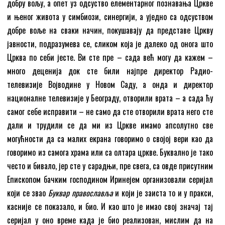
добру вољу, а опет уз одсуство елементарног познавања Цркве
и њеног живота у симбиози, синергији, а уједно са одсуством
добре воље на сваки начин, покушавају да представе Цркву
јавности, подразумева се, сликом која је далеко од онога што
Црква по себи јесте. Ви сте пре – сада већ могу да кажем –
много деценија док сте били најпре директор Радио-
телевизије Војводине у Новом Саду, а онда и директор
националне телевизије у Београду, отворили врата – а сада ћу
самог себе исправити – не само да сте отворили врата него сте
дали и трудили се да ми из Цркве имамо апсолутно све
могућности да са малих екрана говоримо о својој вери као да
говоримо из самога храма или са олтара цркве. Буквално је тако
често и бивало, јер сте у сарадњи, пре свега, са овде присутним
Епископом бачким господином Иринејем организовали серијал
који се звао
Буквар православља
и који је заиста то и у пракси,
касније се показало, и био. И као што је имао свој значај тај
серијал у оно време када је био реализован, мислим да на