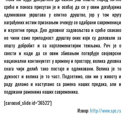
среће и поноса присутан је и осећај да се у овим догађајима
одликовани уврштава у елитно друштво, јер у том кругу
награђених истим признањем очекују се одабрани савременици
и изузетни преци. Део духовног задовољства и среће свакако
не чини само припадност друштву оних који су деловали за
општу добробит и са најплеменитијим тежњама. Реч је о
свести и нади да се овим збивањем потврђује својеврсни
национални континуитет у времену и простору, велика духовна
снага чији делић тако постаје и одликовани. Велика је то
дужност и велика је то част. Подсетимо, сви ми у животу и
раду деламо и наступамо са рамена наших предака, али и
подржани раменима наших савременика.
[carousel_slide id=’36522′]
Извор:
http://www.spc.rs