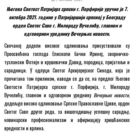
Његова Светост Патријарх српски г. Порфирије уручио је 7.
октобра 2021. године у Патријаршији српској у Београду
орден Светог Саве г. Милораду Вучелићу, главном и
одговорном уреднику Вечерњих новости.
Свечаној додели високог одликовања присуствовали су
Преосвећена господа Епископи бачки Иринеј, зворничко-
тузлански Фотије и крушевачки Давид, породица, пријатељи и
сарадници. У одлуци Светог Архијерејског Синода, која је
прочитана том приликом, наводи се да се, на предлог Његове
Светости Патријарха српског г. Порфирија, г. Милораду
Вучелићу, главном и одговорном уреднику
Вечерњих новости
,
додељује високо одликовање Српске Православне Цркве, орден
Светог Саве другог реда, за вишегодишњу успешну сарадњу,
новинарски професионализам и афирмацију хришћанских
вредности и врлина.