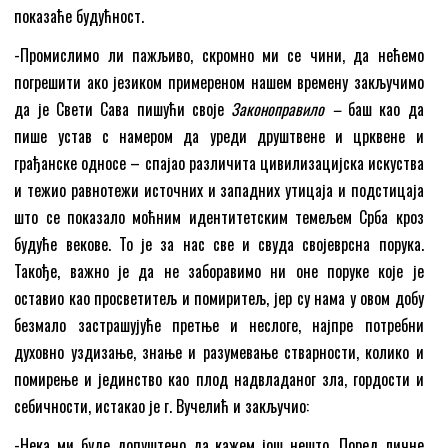
показаће будућност.
-Промислимо ли пажљиво, скромно ми се чини, да нећемо
погрешити ако језиком примереном нашем времену закључимо
да је Свети Сава пишући своје
Законоправило –
баш као да
пише устав с намером да уреди друштвене и црквене и
грађанске односе – спајао различита цивилизацијска искуства
и тежио равнотежи источних и западних утицаја и подстицаја
што се показало моћним идентитетским темељем Срба кроз
будуће векове. То је за нас све и свуда својеврсна порука.
Такође, важно је да не заборавимо ни оне поруке које је
оставио као просветитељ и помиритељ, јер су нама у овом добу
безмало застрашујуће претње и неслоге, најпре потребни
духовно уздизање, знање и разумевање стварности, колико и
помирење и јединство као плод надвладаног зла, гордости и
себичности, истакао је г. Вучелић и закључио:
-Нека ми буде допуштено да кажем још нешто. Поред личне