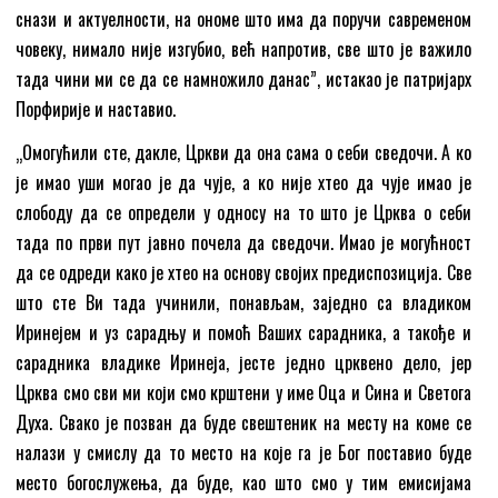
снази и актуелности, на ономе што има да поручи савременом
човеку, нимало није изгубио, већ напротив, све што је важило
тада чини ми се да се намножило данас”, истакао је патријарх
Порфирије и наставио.
„Омогућили сте, дакле, Цркви да она сама о себи сведочи. А ко
је имао уши могао је да чује, а ко није хтео да чује имао је
слободу да се определи у односу на то што је Црква о себи
тада по први пут јавно почела да сведочи. Имао је могућност
да се одреди како је хтео на основу својих предиспозиција. Све
што сте Ви тада учинили, понављам, заједно са владиком
Иринејем и уз сарадњу и помоћ Ваших сарадника, а такође и
сарадника владике Иринеја, јесте једно црквено дело, јер
Црква смо сви ми који смо крштени у име Оца и Сина и Светога
Духа. Свако је позван да буде свештеник на месту на коме се
налази у смислу да то место на које га је Бог поставио буде
место богослужења, да буде, као што смо у тим емисијама