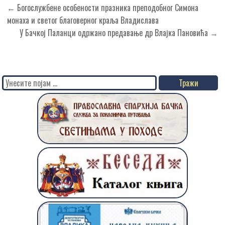
Кретање
← Богослужбене особености празника преподобног Симона
чланка
монаха и светог благоверног краља Владислава
У Бачкој Паланци одржано предавање др Влајка Пановића →
Search
for: