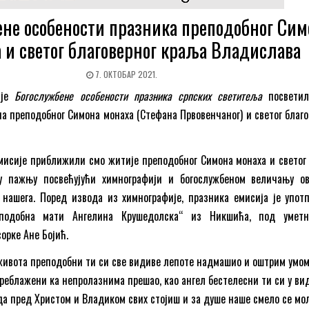
не особености празника преподобног Сим
 и светог благоверног краља Владислава
7. ОКТОБАР 2021.
ије
Богослужбене особености празника српских светитеља
посветил
а преподобног Симона монаха (Стефана Првовенчаног) и светог благо
мисије приближили смо житије преподобног Симона монаха и светог
ну пажњу посвећујући химнографији и богослужбеном величању о
 нашега. Поред извода из химнографије, празника емисија је упот
еподобна мати Ангелина Крушедолска“ из Никшића, под умет
орке Ане Бојић.
живота преподобни ти си све видиве лепоте надмашио и оштрим умом
реблажени ка непролазнима прешао, као ангел бестелесни ти си у ви
да пред Христом и Владиком свих стојиш и за душе наше смело се мо