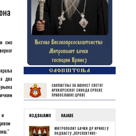
она
и смо
верног
 краља
ва два
САОПШТЕЊЕ ЗА ЈАВНОСТ СВЕТОГ
пуњена
АРХИЈЕРЕЈСКОГ СИНОДА СРПСКЕ
ничким
ПРАВОСЛАВНЕ ЦРКВЕ
 и
ИЗДВАЈАМО
НАЈАВЕ
дивом
МИТРОПОЛИТ БАЧКИ ДР ИРИНЕЈ У
лиш.“
ПОДКАСТУ „ПЕРСПЕКТИВЕˮ