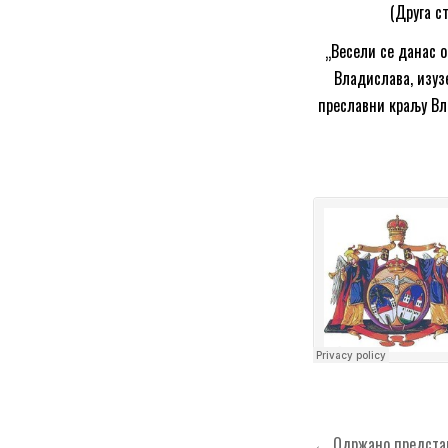
(Друга с
„Весели се данас 
Владислава, изуз
преславни краљу Вла
Кретање
← Одржано представљ