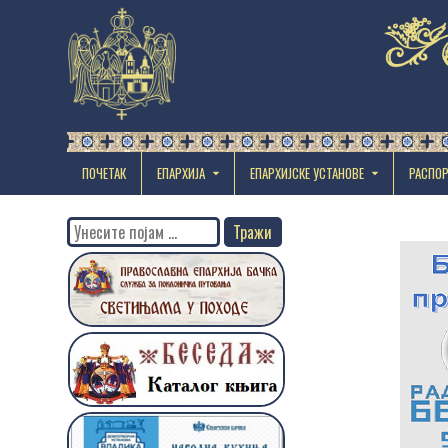
ПОЧЕТАК
ЕПАРХИЈА
EПАРХИЈСКЕ УСТАНОВЕ
РАСПО
Search
for: