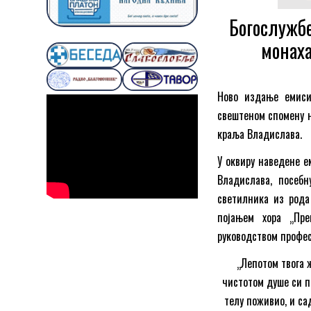
Богослужбе
монаха
Ново издање емис
свештеном спомену н
краља Владислава.
У оквиру наведене е
Владислава, посеб
светилника из рода
појањем хора „Пр
руководством профес
„Лепотом твога 
чистотом душе си п
телу поживио, и са