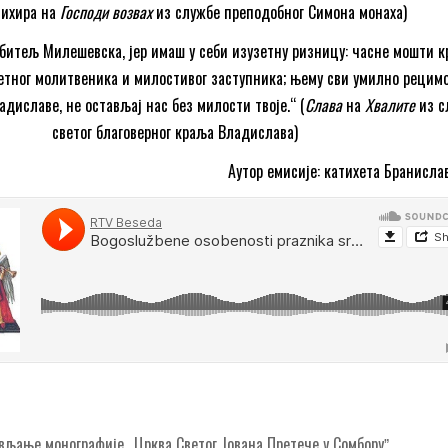
тихира на
Господи возвах
из службе преподобног Симона монаха)
обитељ Милешевска, јер имаш у себи изузетну ризницу: часне мошти 
етног молитвеника и милостивог заступника; њему сви умилно рецимо:
диславе, не остављај нас без милости твоје.“ (
Слава
на
Хвалите
из с
светог благоверног краља Владислава)
Аутор емисије: катихета Бранисла
ање монографије „Црква Светог Јована Претече у Сомборуˮ