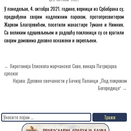
У понедељак, 4. октобра 2021. године, верници из Србобрана су,
предвођени својим надлежним парохом, протопрезвитером
Жарком Благојевићем, посетили манастире Тумане и Нимник.
Са великим одушевљењем и радошћу поклоници су се вратили
својим домовима духовно оснажени и окрепљени.
Кретање
← Хиротонија Епископа марчанског Саве, викара Патријарха
чланка
српског
Најава: Духовне свечаности у Бачкој Паланци „Под покровом
Богородицеˮ →
Search
for: