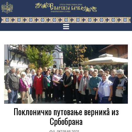
Поклоничко путовање верникâ из
Србобрана
5. ОКТОБАР 2021.