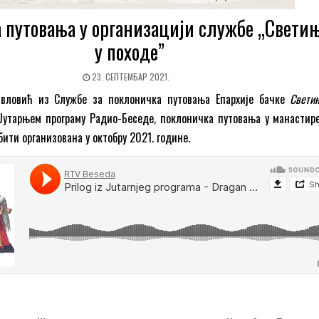
 путовања у организацији службе „Свети
у походе”
23. СЕПТЕМБАР 2021.
авловић из Службе за поклоничка путовања Епархије бачке
Свети
у Јутарњем програму Радио-Беседе
,
поклоничка путовања у манастир
 бити организована у октобру 2021. године.