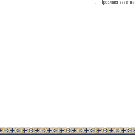
Кретање
← Прослава заветне 
чланка