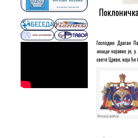
Поклоничка
Господин Драган П
походе
најавио је, 
свете Цркве, која ће