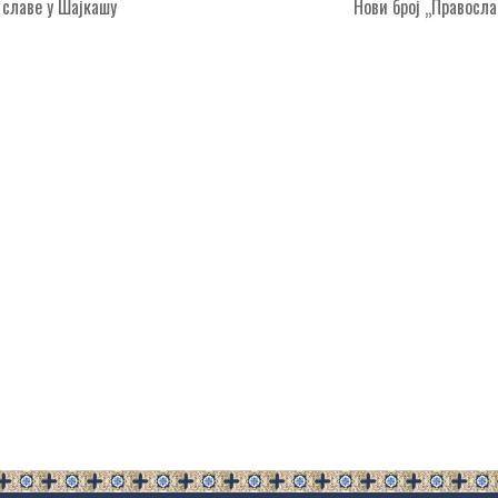
славе у Шајкашу
Нови број „Правосл