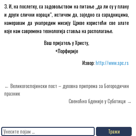
3. И, на послетку, са задовољством на питање „да ли су у плану
и други слични кораци“, истичем да, заједно са сарадницима,
намеравам да унапредим мисију Цркве користећи све алате
које нам савремена технологија ставља на располагање.
Ваш пријатељ у Христу,
+Порфирије
Извор:
http://www.spc.rs
Кретање
← Великогоспојински пост – духовна припрема за Богородичин
чланка
празник
Свеноћно бденије у Суботици →
Search