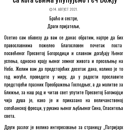
14. АВГУСТ 2021.
Браћо и сестре,
Драги пријатељи,
Осетио сам обавезу да вам се данас обратим, најпре да бих
православнима пожелео благословен почетак поста
посвећеног Пресветој Богородици и славном догађају Њеног
успења, односно крају њеног земног живота и пресељењу на
Небо. Желим вам да предстојећих десетак дана, колико је то
год могуће, проведете у миру, да у радости прославите
предстојећи празник Преображења Господњег, а да молитве за
ближње, за наш род и читав свет упутите Пресветој Богомајци
чија душа је, како је и приказано на величанственој
сопоћанској фресци, у рукама њеног љубљеног Сина, Спаситеља
света.
Други разлог је велико интересовање за страницу „Патријарх