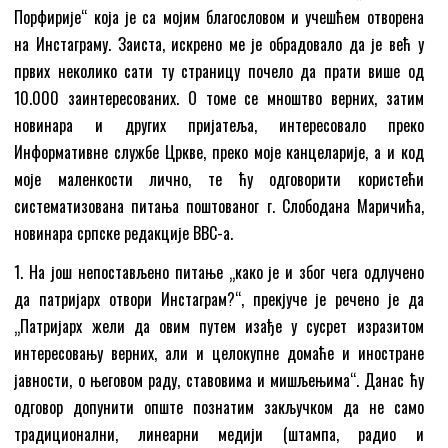
Порфирије“ која је са мојим благословом и учешћем отворена
на Инстаграму. Заиста, искрено ме је обрадовало да је већ у
првих неколико сати ту страницу почело да прати више од
10.000 заинтересованих. О томе се мноштво верних, затим
новинара и других пријатеља, интересовало преко
Информативне службе Цркве, преко моје канцеларије, а и код
моје маленкости лично, те ћу одговорити користећи
систематизована питања поштованог г. Слободана Маричића,
новинара српске редакције BBC-a.
1. На још непостављено питање „како је и због чега одлучено
да патријарх отвори Инстаграм?“, прекјуче је речено је да
„Патријарх жели да овим путем изађе у сусрет изразитом
интересовању верних, али и целокупне домаће и иностране
јавности, о његовом раду, ставовима и мишљењима“. Данас ћу
одговор допунити опште познатим закључком да не само
традиционални, линеарни медији (штампа, радио и