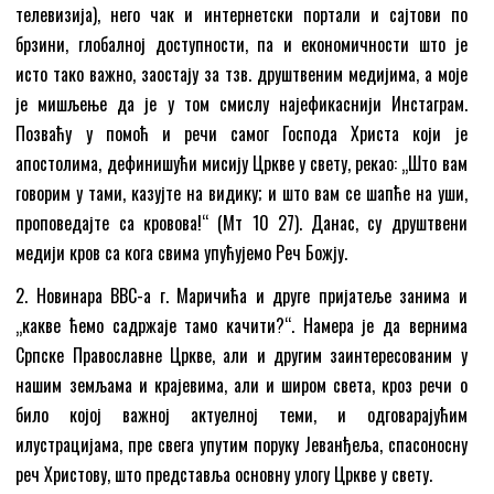
телевизија), него чак и интернетски портали и сајтови по
брзини, глобалној доступности, па и економичности што је
исто тако важно, заостају за тзв. друштвеним медијима, а моје
је мишљење да је у том смислу најефикаснији Инстаграм.
Позваћу у помоћ и речи самог Господа Христа који је
апостолима, дефинишући мисију Цркве у свету, рекао: „Што вам
говорим у тами, казујте на видику; и што вам се шапће на уши,
проповедајте са кровова!“ (Мт 10 27). Данас, су друштвени
медији кров са кога свима упућујемо Реч Божју.
2. Новинара BBC-a г. Маричића и друге пријатеље занима и
„какве ћемо садржаје тамо качити?“. Намера је да вернима
Српске Православне Цркве, али и другим заинтересованим у
нашим земљама и крајевима, али и широм света, кроз речи о
било којој важној актуелној теми, и одговарајућим
илустрацијама, пре свега упутим поруку Јеванђеља, спасоносну
реч Христову, што представља основну улогу Цркве у свету.