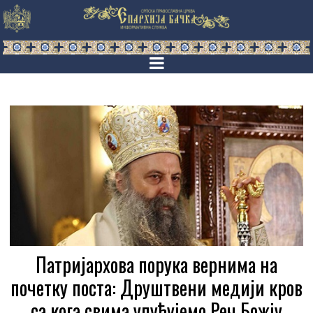
Патријархова порука вернима на
почетку поста: Друштвени медији кров
са кога свима упућујемо Реч Божју