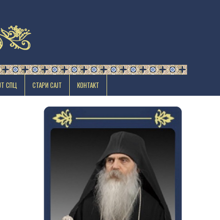
ЈТ СПЦ
СТАРИ САЈТ
КОНТАКТ