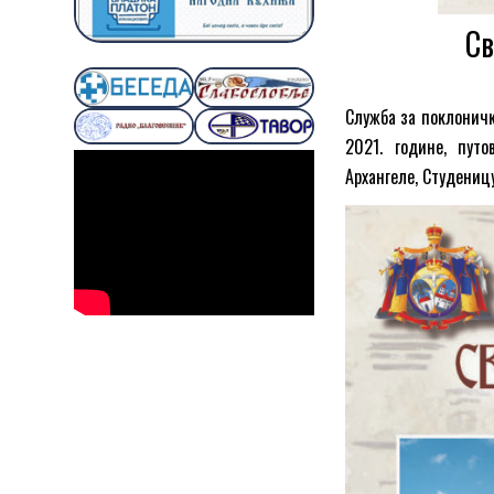
Св
Служба за поклоничк
2021. године, пут
Архангеле, Студениц