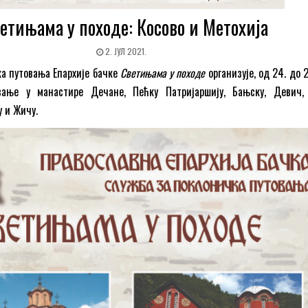
етињама у походе: Косово и Метохија
2. ЈУЛ 2021.
а путовања Епархије бачке
Светињама у походе
организује, од 24. до 2
овање у манастире Дечане, Пећку Патријаршију, Бањску, Девич,
у и Жичу.