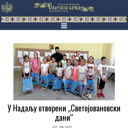
У Надаљу отворени „Светојовановски
дани“
1. ЈУЛ 2021.