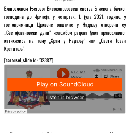
Благословом Његовог Високопреосвештенства Епископа бачког
господина др Иринеја, у четвртак, 1. јула 2021. године, у
гостопримници Црквене општине у Надаљу отворени су
„
Светојовановски дани“ изложбом радова ђака православног
катихизиса на тему „Храм у Надаљу“ или „Свети Јован
Крститељ“.
[carousel_slide id=’32387′]