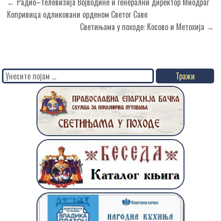
Кретање
← Радио–телевизија Војводине и генерални директор Миодраг
чланка
Копривица одликовани орденом Светог Саве
Светињама у походе: Косово и Метохија →
Search
for: