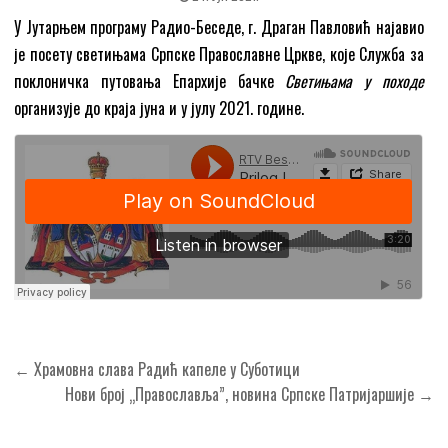
У Јутарњем програму Радио-Беседе, г. Драган Павловић најавио
је посету светињама Српске Православне Цркве, које Службa за
поклоничка путовања Епархије бачке
Светињама у походе
организује до краја јуна и у јулу 2021. године.
Кретање
← Храмовна слава Радић капеле у Суботици
чланка
Нови број „Православља”, новина Српске Патријаршије →