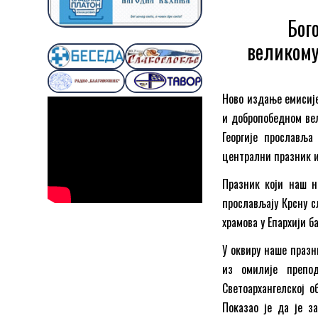
Бог
великому
Ново издање емиси
и добропобедном вел
Георгије прославља
централни празник и
Празник који наш н
прослављају Крсну с
храмова у Епархији б
У оквиру наше празн
из омилије препод
Светоархангелској о
Показао је да је з