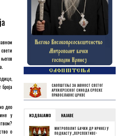
ја
лавном
 свети
 његов
а.
одице,
САОПШТЕЊЕ ЗА ЈАВНОСТ СВЕТОГ
 броја
АРХИЈЕРЕЈСКОГ СИНОДА СРПСКЕ
ПРАВОСЛАВНЕ ЦРКВЕ
мо део
дине у
ИЗДВАЈАМО
НАЈАВЕ
штвом?
МИТРОПОЛИТ БАЧКИ ДР ИРИНЕЈ У
ство о
ПОДКАСТУ „ПЕРСПЕКТИВЕˮ