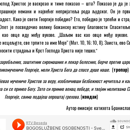
оспод Христос је васкрсао и тиме показао – шта? Показао је да је 
страшније немани и највећег непријатеља рода људског. Он је прв
дост. Како је свети Георгије победио? Ето, победио је трпећи и стр
 Опет је посведочио велику божанску истину благовести Спаситеље
 као овце иду међу вукове. „Шаљем вас као овце међу вукове.
 исцељујте, све трпите за име Моје“ (Mат. 10, 16; 10, 8). Заиста, ево 
носити страдања и Крст Господа Христа није тешко.ˮ
заробљених, заштитник сиромашних и лекар болесних, борче против царе
ликомучениче Георгије, моли Христа Бога да спасе душе наше
.
(
тропар
)
ојевао мучениче Христов за веру, изобличивши безбожност мучитеља и ка
а си се принео Богу. Зато си примио венац победе, и твојим молитвама С
Георгије, свима подајеш опроштај грехова.
(
кондак
)
Аутор емисије: катихета Бранисла