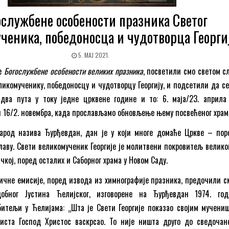
ослужбене особености празника Светог
ченика, победоносца и чудотворца Георги
5. МАЈ 2021.
је
Богослужбене особености великих празника
, посветили смо светом с
икомученику, победоносцу и чудотворцу Георгију, и подсетили да се
 два пута у току једне црквене године и то: 6. маја/23. априла
 16/2. новембра, када прослављамо обновљење њему посвећеног храм
арод назива Ђурђевдан, дан је у који многе домаће Цркве – пор
лаву. Свети великомученик Георгије је молитвени покровитељ великог
ачкој, поред осталих и Саборног храма у Новом Саду.
ичне емисије, поред извода из химнографије празника, предочили с
обног Јустина Ћелијског, изговорене на Ђурђевдан 1974. го
битељи у Ћелијама: „Шта је Свети Георгије показао својим мучени
аиста Господ Христос васкрсао. То није ништа друго до сведочан