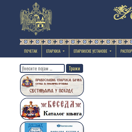
ПОЧЕТАК
ЕПАРХИЈА
EПАРХИЈСКЕ УСТАНОВЕ
РАСПО
Search
for: