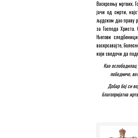
Васкрсењу мртвих. Г
јачи од смрти, нај
људском дао праву ра
за Господа Христа.
Његови следбеници
васкрсавајте, болесне
који сведочи да под
Као ослободилац 
победниче, ве
Добар бој си в
благопријатна жртв