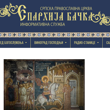
РЕД БОГОСЛУЖЕЊА
ВИНОГРАД ГОСПОДЊИ
РАДИО-СТАНИЦЕ
СА