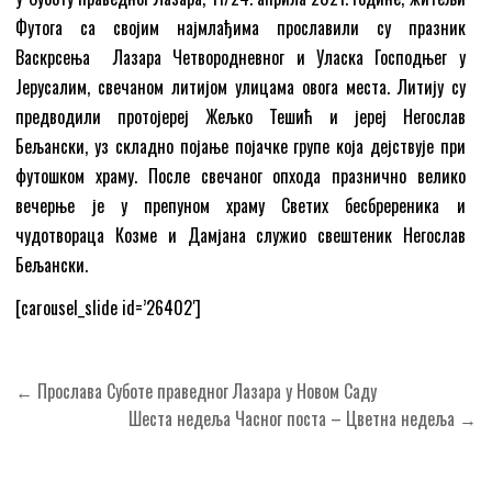
Футога са својим најмлађима прославили су празник
Васкрсења Лазара Четвородневног и Уласка Господњег у
Јерусалим, свечаном литијом улицама овога места. Литију су
предводили протојереј Жељко Тешић и јереј Негослав
Бељански, уз складно појање појачке групе која дејствује при
футошком храму. После свечаног опхода празнично велико
вечерње је у препуном храму Светих бесбререника и
чудотвораца Козме и Дамјана служио свештеник Негослав
Бељански.
[carousel_slide id=’26402′]
Кретање
← Прослава Суботе праведног Лазара у Новом Саду
чланка
Шеста недеља Часног поста – Цветна недеља →