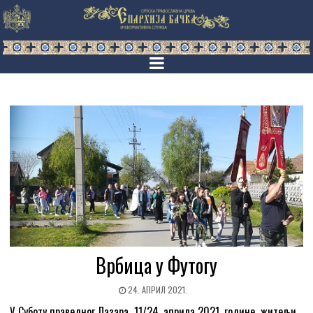
Врбица у Футогу
24. АПРИЛ 2021.
У Суботу праведног Лазара, 11/24. априла 2021. године, житељи